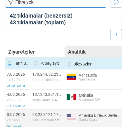
42
tıklamalar (benzersiz)
43
tıklamalar (toplam)
1
Ziyaretçiler
Analitik
Tarih Saati
IP/Sağlayıcı
Ülke/Şehir
7.08.2026
170.244.52.239:54998
Venezuela
San Felipe
17:13:37
Comunicaciones Galup C.A
2d 18h 11m 2s
4.08.2026
187.243.201.117:14102
Meksika
Querétaro City
23:02:35
Mega Cable, S.A. de C.V.
31d 23h 8m 6s
3.07.2026
23.230.121.175:57986
Amerika Birleşik Devletleri
Santa Clara
23:54:29
GTT Communications Inc.
16h 51m 49s