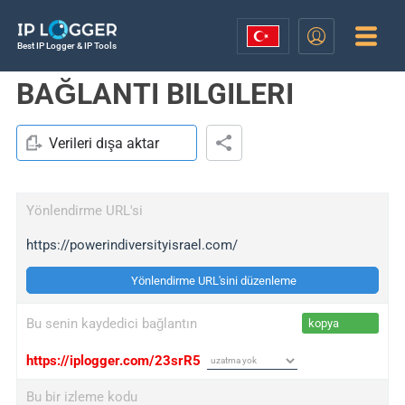
Best IP Logger & IP Tools
BAĞLANTI BILGILERI
Verileri dışa aktar
Yönlendirme URL'si
https://powerindiversityisrael.com/
Yönlendirme URL'sini düzenleme
Bu senin kaydedici bağlantın
kopya
https://iplogger.com/23srR5
Bu bir izleme kodu