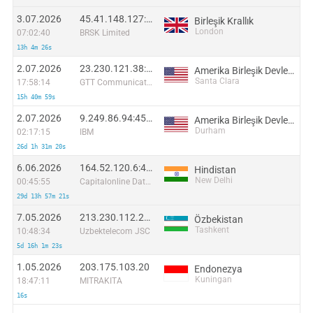
3.07.2026
45.41.148.127:54904
Birleşik Krallık
London
07:02:40
BRSK Limited
13h 4m 26s
2.07.2026
23.230.121.38:63412
Amerika Birleşik Devletleri
Santa Clara
17:58:14
GTT Communications Inc.
15h 40m 59s
2.07.2026
9.249.86.94:45016
Amerika Birleşik Devletleri
Durham
02:17:15
IBM
26d 1h 31m 20s
6.06.2026
164.52.120.6:46548
Hindistan
New Delhi
00:45:55
Capitalonline Data Service (HK) Co
29d 13h 57m 21s
7.05.2026
213.230.112.237
Özbekistan
Tashkent
10:48:34
Uzbektelecom JSC
5d 16h 1m 23s
1.05.2026
203.175.103.20
Endonezya
Kuningan
18:47:11
MITRAKITA
16s