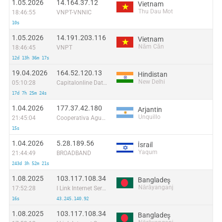
1.05.2026
14.164.37.12
Vietnam
Thu Dau Mot
18:46:55
VNPT-VNNIC
10s
1.05.2026
14.191.203.116
Vietnam
Năm Căn
18:46:45
VNPT
12d 13h 36m 17s
19.04.2026
164.52.120.13
Hindistan
New Delhi
05:10:28
Capitalonline Data Service (HK) Co
17d 7h 25m 24s
1.04.2026
177.37.42.180
Arjantin
Unquillo
21:45:04
Cooperativa Agua Y Servicios Publicos Unquillo Mendiolaza Limitada
15s
1.04.2026
5.28.189.56
İsrail
Yaqum
21:44:49
BROADBAND
243d 3h 52m 21s
1.08.2025
103.117.108.34
Bangladeş
Nārāyanganj
17:52:28
I Link Internet Service (I.T)
16s
43.245.140.92
1.08.2025
103.117.108.34
Bangladeş