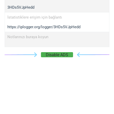
3HDs5VJpHedd
İstatistiklere erişim için bağlantı
https://iplogger.org/logger/3HDs5VJpHedd
Notlarınızı buraya koyun
Disable ADS