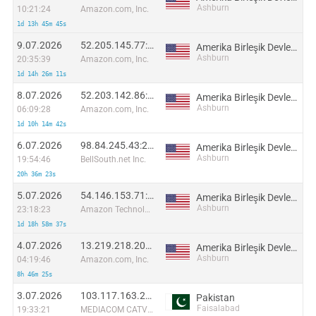
Ashburn
10:21:24
Amazon.com, Inc.
1d 13h 45m 45s
9.07.2026
52.205.145.77:29671
Amerika Birleşik Devletleri
Ashburn
20:35:39
Amazon.com, Inc.
1d 14h 26m 11s
8.07.2026
52.203.142.86:6866
Amerika Birleşik Devletleri
Ashburn
06:09:28
Amazon.com, Inc.
1d 10h 14m 42s
6.07.2026
98.84.245.43:23390
Amerika Birleşik Devletleri
Ashburn
19:54:46
BellSouth.net Inc.
20h 36m 23s
5.07.2026
54.146.153.71:8016
Amerika Birleşik Devletleri
Ashburn
23:18:23
Amazon Technologies Inc.
1d 18h 58m 37s
4.07.2026
13.219.218.205:53350
Amerika Birleşik Devletleri
Ashburn
04:19:46
Amazon.com, Inc.
8h 46m 25s
3.07.2026
103.117.163.205:23763
Pakistan
Faisalabad
19:33:21
MEDIACOM CATV (PVT.) LIMITED