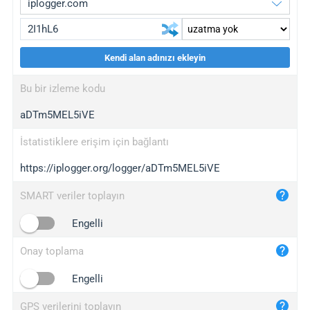
Kendi alan adınızı ekleyin
iplogger.org
upgrade
Bu bir izleme kodu
wl.gl
upgrade
aDTm5MEL5iVE
ed.tc
upgrade
bc.ax
upgrade
İstatistiklere erişim için bağlantı
https://iplogger.org/logger/aDTm5MEL5iVE
iplogger.com
maper.info
SMART veriler toplayın
iplogger.co
Engelli
2no.co
Onay toplama
yip.su
iplogger.info
Engelli
iplog.co
GPS verilerini toplayın