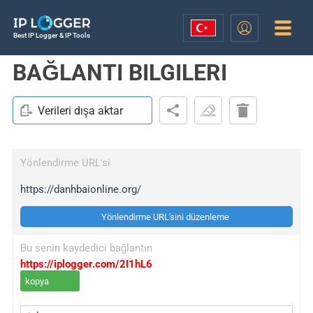
Best IP Logger & IP Tools
BAĞLANTI BILGILERI
Verileri dışa aktar
Yönlendirme URL'si
https://danhbaionline.org/
Yönlendirme URL'sini düzenleme
Bu senin kaydedici bağlantın
https://iplogger.com/2I1hL6
kopya