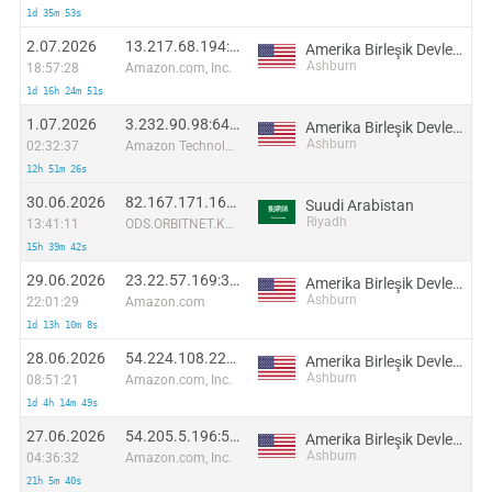
1d 35m 53s
2.07.2026
13.217.68.194:7011
Amerika Birleşik Devletleri
Ashburn
18:57:28
Amazon.com, Inc.
1d 16h 24m 51s
1.07.2026
3.232.90.98:6453
Amerika Birleşik Devletleri
Ashburn
02:32:37
Amazon Technologies Inc.
12h 51m 26s
30.06.2026
82.167.171.169:23338
Suudi Arabistan
Riyadh
13:41:11
ODS.ORBITNET.KSA-DAMMAM
15h 39m 42s
29.06.2026
23.22.57.169:33977
Amerika Birleşik Devletleri
Ashburn
22:01:29
Amazon.com
1d 13h 10m 8s
28.06.2026
54.224.108.228:48341
Amerika Birleşik Devletleri
Ashburn
08:51:21
Amazon.com, Inc.
1d 4h 14m 49s
27.06.2026
54.205.5.196:54552
Amerika Birleşik Devletleri
Ashburn
04:36:32
Amazon.com, Inc.
21h 5m 40s