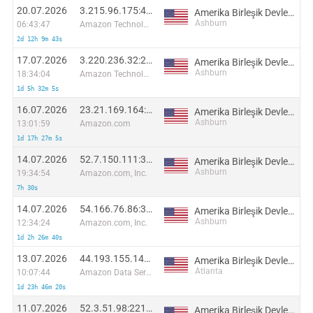
20.07.2026
3.215.96.175:47392
Amerika Birleşik Devletleri
Ashburn
06:43:47
Amazon Technologies Inc.
2d 12h 9m 43s
17.07.2026
3.220.236.32:22346
Amerika Birleşik Devletleri
Ashburn
18:34:04
Amazon Technologies Inc.
1d 5h 32m 5s
16.07.2026
23.21.169.164:45408
Amerika Birleşik Devletleri
Ashburn
13:01:59
Amazon.com
1d 17h 27m 5s
14.07.2026
52.7.150.111:32180
Amerika Birleşik Devletleri
Ashburn
19:34:54
Amazon.com, Inc.
7h 30s
14.07.2026
54.166.76.86:32249
Amerika Birleşik Devletleri
Ashburn
12:34:24
Amazon.com, Inc.
1d 2h 26m 40s
13.07.2026
44.193.155.149:46022
Amerika Birleşik Devletleri
Atlanta
10:07:44
Amazon Data Services NoVa
1d 23h 46m 20s
11.07.2026
52.3.51.98:22131
Amerika Birleşik Devletleri