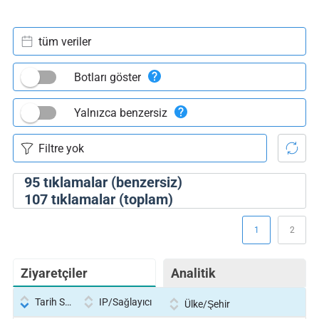
tüm veriler
Botları göster
Yalnızca benzersiz
95
tıklamalar (benzersiz)
107
tıklamalar (toplam)
1
2
Ziyaretçiler
Analitik
Tarih Saati
IP/Sağlayıcı
Ülke/Şehir