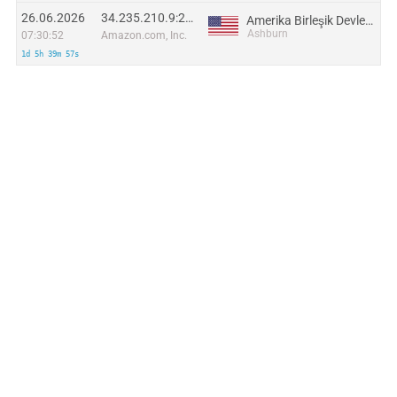
26.06.2026
34.235.210.9:28005
Amerika Birleşik Devletleri
Ashburn
07:30:52
Amazon.com, Inc.
1d 5h 39m 57s