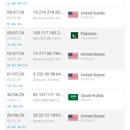
1d 18h 58m 37s
04/07/26
13.219.218.205:53350
United States
Ashburn
04.19.46
Amazon.com, Inc.
8h 46m 25s
03/07/26
103.117.163.205:23763
Pakistan
Faisalabad
19.33.21
MEDIACOM CATV (PVT.) LIMITED
1d 35m 53s
02/07/26
13.217.68.194:7011
United States
Ashburn
18.57.28
Amazon.com, Inc.
1d 16h 24m 51s
01/07/26
3.232.90.98:6453
United States
Ashburn
02.32.37
Amazon Technologies Inc.
12h 51m 26s
30/06/26
82.167.171.169:23338
Saudi Arabia
Riyadh
13.41.11
ODS.ORBITNET.KSA-DAMMAM
15h 39m 42s
29/06/26
23.22.57.169:33977
United States
Ashburn
22.01.29
Amazon.com
1d 13h 10m 8s