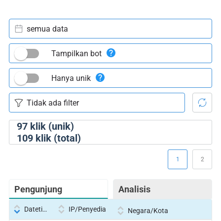
semua data
Tampilkan bot
Hanya unik
97
klik (unik)
109
klik (total)
1
2
Pengunjung
Analisis
Datetime
IP/Penyedia
Negara/Kota