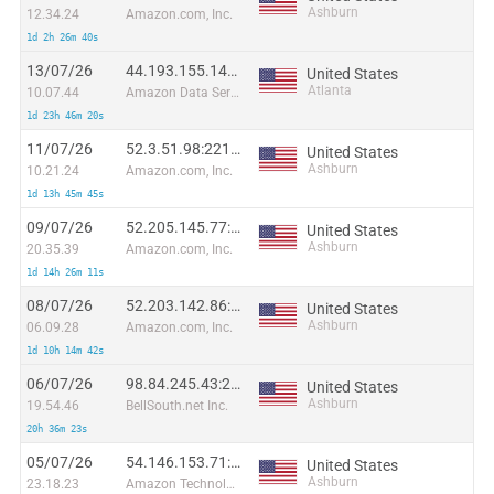
Ashburn
12.34.24
Amazon.com, Inc.
1d 2h 26m 40s
13/07/26
44.193.155.149:46022
United States
Atlanta
10.07.44
Amazon Data Services NoVa
1d 23h 46m 20s
11/07/26
52.3.51.98:22131
United States
Ashburn
10.21.24
Amazon.com, Inc.
1d 13h 45m 45s
09/07/26
52.205.145.77:29671
United States
Ashburn
20.35.39
Amazon.com, Inc.
1d 14h 26m 11s
08/07/26
52.203.142.86:6866
United States
Ashburn
06.09.28
Amazon.com, Inc.
1d 10h 14m 42s
06/07/26
98.84.245.43:23390
United States
Ashburn
19.54.46
BellSouth.net Inc.
20h 36m 23s
05/07/26
54.146.153.71:8016
United States
Ashburn
23.18.23
Amazon Technologies Inc.