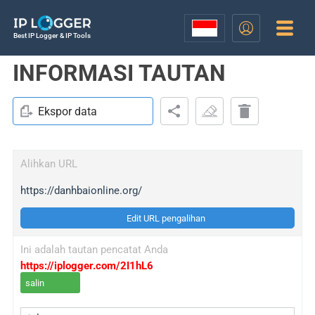
Best IP Logger & IP Tools
INFORMASI TAUTAN
Ekspor data
Alihkan URL
https://danhbaionline.org/
Edit URL pengalihan
Ini adalah tautan pencatat Anda
https://iplogger.com/2I1hL6
salin