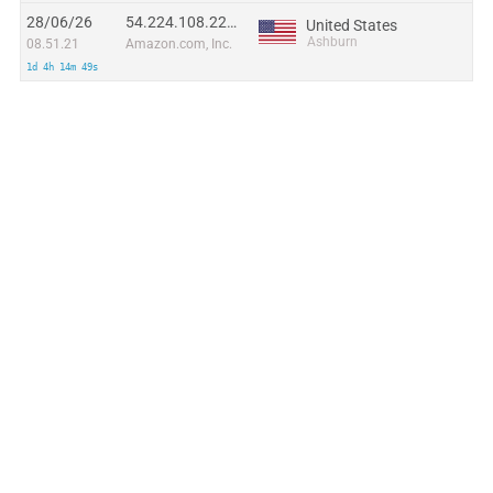
28/06/26
54.224.108.228:48341
United States
Ashburn
08.51.21
Amazon.com, Inc.
1d 4h 14m 49s