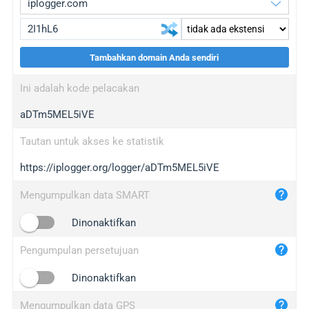
Tambahkan domain Anda sendiri
iplogger.org
upgrade
Ini adalah kode pelacakan
wl.gl
upgrade
aDTm5MEL5iVE
ed.tc
upgrade
bc.ax
upgrade
Tautan untuk akses ke statistik
https://iplogger.org/logger/aDTm5MEL5iVE
iplogger.com
maper.info
Mengumpulkan data SMART
iplogger.co
Dinonaktifkan
2no.co
Pengumpulan persetujuan
yip.su
iplogger.info
Dinonaktifkan
iplog.co
Mengumpulkan data GPS