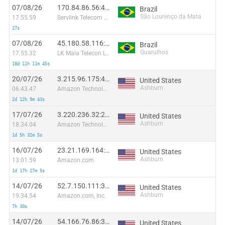
07/08/26
170.84.86.56:44416
Brazil
São Lourenço da Mata
17.55.59
Servlink Telecom Ltda - ME
27s
07/08/26
45.180.58.116:29064
Brazil
Guarulhos
17.55.32
LK Maia Telecon LTDA-ME
18d 11h 11m 45s
20/07/26
3.215.96.175:47392
United States
Ashburn
06.43.47
Amazon Technologies Inc.
2d 12h 9m 43s
17/07/26
3.220.236.32:22346
United States
Ashburn
18.34.04
Amazon Technologies Inc.
1d 5h 32m 5s
16/07/26
23.21.169.164:45408
United States
Ashburn
13.01.59
Amazon.com
1d 17h 27m 5s
14/07/26
52.7.150.111:32180
United States
Ashburn
19.34.54
Amazon.com, Inc.
7h 30s
14/07/26
54.166.76.86:32249
United States