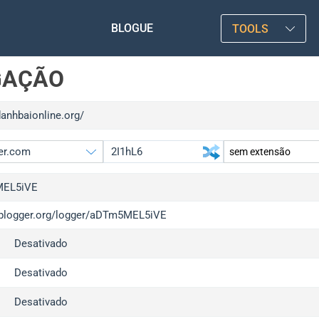
BLOGUE
TOOLS
GAÇÃO
danhbaionline.org/
EL5iVE
/iplogger.org/logger/aDTm5MEL5iVE
gger.org
upgrad
Desativado
l
upgrad
c
upgrad
Desativado
x
upgrad
Desativado