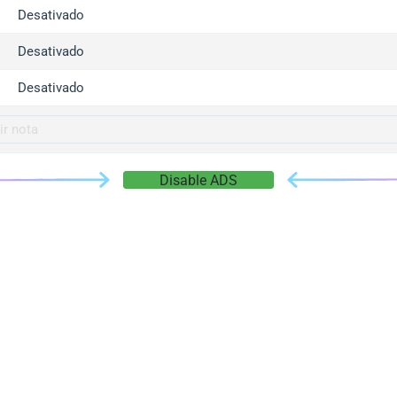
gger.com
Desativado
r.info
Desativado
gger.co
co
Desativado
su
gger.info
g.co
Disable ADS
gger.cn