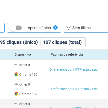
Apenas único
95
cliques (único)
107
cliques (total)
Dispositivo
Páginas de referência
other 0
s
O referenciador HTTP está vazio
Chrome 139
other 0
s
O referenciador HTTP está vazio
Chrome 139
other 0
s