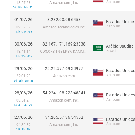
Ashburn
18:57:28
Amazon.com, Inc.
1d 16h 24m 51s
01/07/26
3.232.90.98:6453
Estados Unido
Ashburn
02:32:37
Amazon Technologies Inc.
12h 51m 26s
30/06/26
82.167.171.169:23338
Arábia Saudita
Riyadh
13:41:11
ODS.ORBITNET.KSA-DAMMAM
15h 39m 42s
29/06/26
23.22.57.169:33977
Estados Unido
Ashburn
22:01:29
Amazon.com
1d 13h 10m 8s
28/06/26
54.224.108.228:48341
Estados Unido
Ashburn
08:51:21
Amazon.com, Inc.
1d 4h 14m 49s
27/06/26
54.205.5.196:54552
Estados Unido
Ashburn
04:36:32
Amazon.com, Inc.
21h 5m 40s