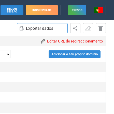
INICIAR
INSCREVER-SE
PREÇOS
SESSÃO
Exportar dados
Editar URL de redireccionamento
Adicionar o seu próprio domínio
e
e
e
e