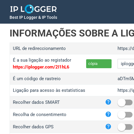
Best IP Logger & IP Tools
INFORMAÇÕES SOBRE A LI
URL de redireccionamento
https://
É a sua ligação ao registador
cópia
https://iplogger.com/2I1hL6
É um código de rastreio
aDTm5M
Ligação para acesso às estatísticas
https:/
iplo
Recolher dados SMART
wl.g
ed.t
Recolha de consentimento
bc.a
Recolher dados GPS