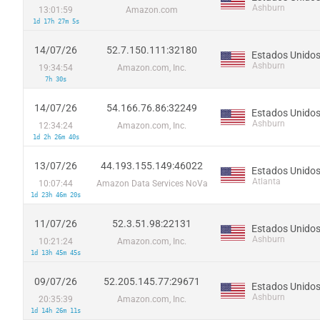
Ashburn
13:01:59
Amazon.com
1d 17h 27m 5s
14/07/26
52.7.150.111:32180
Estados Unido
Ashburn
19:34:54
Amazon.com, Inc.
7h 30s
14/07/26
54.166.76.86:32249
Estados Unido
Ashburn
12:34:24
Amazon.com, Inc.
1d 2h 26m 40s
13/07/26
44.193.155.149:46022
Estados Unido
Atlanta
10:07:44
Amazon Data Services NoVa
1d 23h 46m 20s
11/07/26
52.3.51.98:22131
Estados Unido
Ashburn
10:21:24
Amazon.com, Inc.
1d 13h 45m 45s
09/07/26
52.205.145.77:29671
Estados Unido
Ashburn
20:35:39
Amazon.com, Inc.
1d 14h 26m 11s