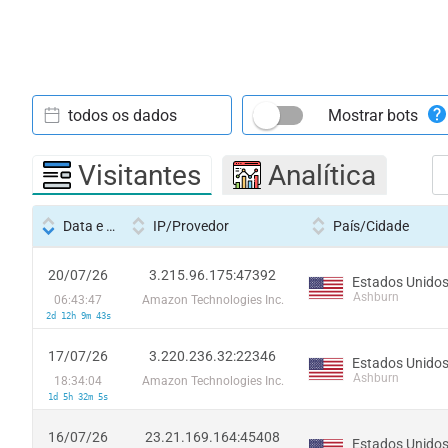
todos os dados
Mostrar bots
Visitantes
Analítica
Data e hora
IP/Provedor
País/Cidade
20/07/26
3.215.96.175:47392
Estados Unido
Ashburn
06:43:47
Amazon Technologies Inc.
2d 12h 9m 43s
17/07/26
3.220.236.32:22346
Estados Unido
Ashburn
18:34:04
Amazon Technologies Inc.
1d 5h 32m 5s
16/07/26
23.21.169.164:45408
Estados Unido