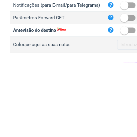
iplo
Notificações (para E-mail/para Telegrama)
mape
Parâmetros Forward GET
iplo
2no.
Antevisão do destino
yip.
Coloque aqui as suas notas
iplo
iplo
iplo