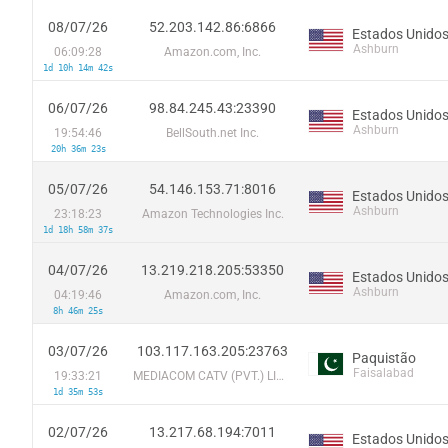
08/07/26
52.203.142.86:6866
Estados Unido
Ashburn
06:09:28
Amazon.com, Inc.
1d 10h 14m 42s
06/07/26
98.84.245.43:23390
Estados Unido
Ashburn
19:54:46
BellSouth.net Inc.
20h 36m 23s
05/07/26
54.146.153.71:8016
Estados Unido
Ashburn
23:18:23
Amazon Technologies Inc.
1d 18h 58m 37s
04/07/26
13.219.218.205:53350
Estados Unido
Ashburn
04:19:46
Amazon.com, Inc.
8h 46m 25s
03/07/26
103.117.163.205:23763
Paquistão
Faisalabad
19:33:21
MEDIACOM CATV (PVT.) LIMITED
1d 35m 53s
02/07/26
13.217.68.194:7011
Estados Unido