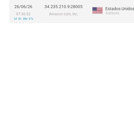
26/06/26
34.235.210.9:28005
Estados Unido
Ashburn
07:30:52
Amazon.com, Inc.
1d 5h 39m 57s