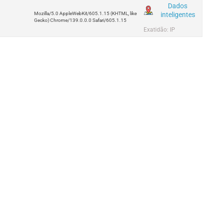
Dados
inteligentes
Mozilla/5.0 AppleWebKit/605.1.15 (KHTML, like
Gecko) Chrome/139.0.0.0 Safari/605.1.15
Exatidão: IP