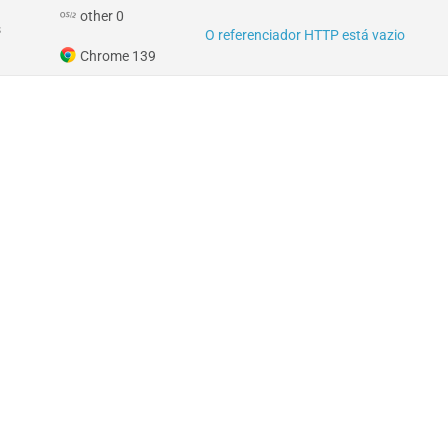
other 0
s
O referenciador HTTP está vazio
Chrome 139