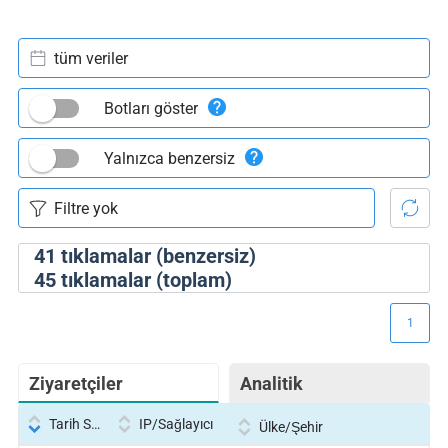
tüm veriler
Botları göster
Yalnızca benzersiz
41
tıklamalar (benzersiz)
45
tıklamalar (toplam)
1
Ziyaretçiler
Analitik
Tarih Saati
IP/Sağlayıcı
Ülke/Şehir