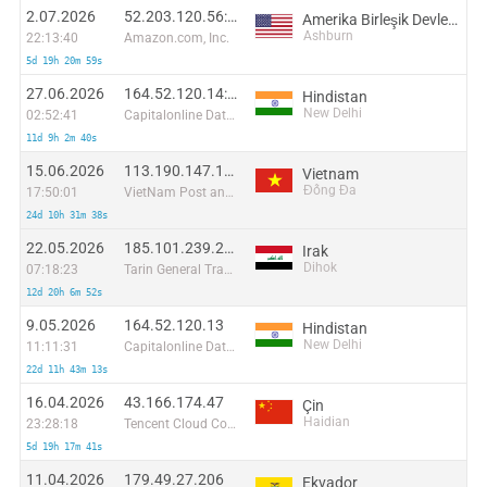
2.07.2026
52.203.120.56:42948
Amerika Birleşik Devletleri
Ashburn
22:13:40
Amazon.com, Inc.
5d 19h 20m 59s
27.06.2026
164.52.120.14:6040
Hindistan
New Delhi
02:52:41
Capitalonline Data Service (HK) Co
11d 9h 2m 40s
15.06.2026
113.190.147.159:59169
Vietnam
Đống Đa
17:50:01
VietNam Post and Telecom Corporation
24d 10h 31m 38s
22.05.2026
185.101.239.204:57144
Irak
Dihok
07:18:23
Tarin General Trading and Setting Up Internet Device LTD
12d 20h 6m 52s
9.05.2026
164.52.120.13
Hindistan
New Delhi
11:11:31
Capitalonline Data Service (HK) Co
22d 11h 43m 13s
16.04.2026
43.166.174.47
Çin
Haidian
23:28:18
Tencent Cloud Computing (Beijing) Co
5d 19h 17m 41s
11.04.2026
179.49.27.206
Ekvador