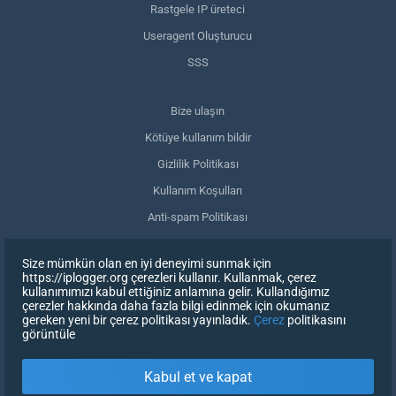
Rastgele IP üreteci
Useragent Oluşturucu
SSS
Bize ulaşın
Kötüye kullanım bildir
Gizlilik Politikası
Kullanım Koşulları
Anti-spam Politikası
GDPR Uyumluluğu
Size mümkün olan en iyi deneyimi sunmak için
Verilerimi sil
https://iplogger.org çerezleri kullanır. Kullanmak, çerez
kullanımımızı kabul ettiğiniz anlamına gelir. Kullandığımız
Onayınızı geri çekin
çerezler hakkında daha fazla bilgi edinmek için okumanız
gereken yeni bir çerez politikası yayınladık.
Çerez
politikasını
görüntüle
KAYDOLUN
Kabul et ve kapat
X
OTURUM AÇ