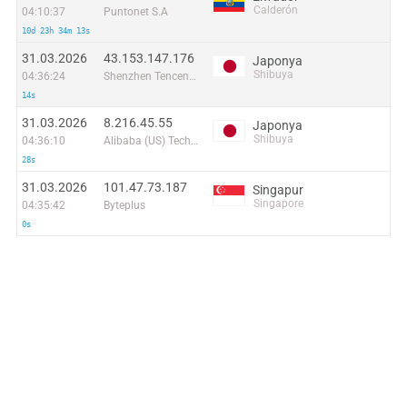
Calderón
04:10:37
Puntonet S.A
10d 23h 34m 13s
31.03.2026
43.153.147.176
Japonya
Shibuya
04:36:24
Shenzhen Tencent Computer Systems Company Limited
14s
31.03.2026
8.216.45.55
Japonya
Shibuya
04:36:10
Alibaba (US) Technology Co., Ltd.
28s
31.03.2026
101.47.73.187
Singapur
Singapore
04:35:42
Byteplus
0s