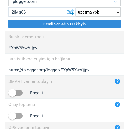
Kendi alan adınızı ekleyin
iplogger.org
upgrade
Bu bir izleme kodu
wl.gl
upgrade
EYpW5YwVjjpv
ed.tc
upgrade
bc.ax
upgrade
İstatistiklere erişim için bağlantı
https://iplogger.org/logger/EYpW5YwVjjpv
iplogger.com
maper.info
SMART veriler toplayın
iplogger.co
Engelli
2no.co
Onay toplama
yip.su
iplogger.info
Engelli
iplog.co
GPS verilerini toplayın