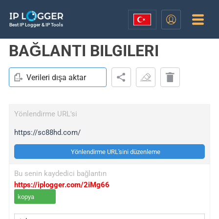
Best IP Logger & IP Tools
BAĞLANTI BILGILERI
Verileri dışa aktar
Yönlendirme URL'si
https://sc88hd.com/
Yönlendirme URL'sini düzenleme
Bu senin kaydedici bağlantın
https://iplogger.com/2iMg66
kopya