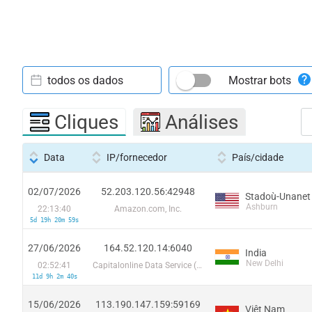
todos os dados
Mostrar bots
Cliques
Análises
Data
IP/fornecedor
País/cidade
02/07/2026
52.203.120.56:42948
Stadoù-Unanet
Ashburn
22:13:40
Amazon.com, Inc.
5d 19h 20m 59s
27/06/2026
164.52.120.14:6040
India
New Delhi
02:52:41
Capitalonline Data Service (HK) Co
11d 9h 2m 40s
15/06/2026
113.190.147.159:59169
Viêt Nam