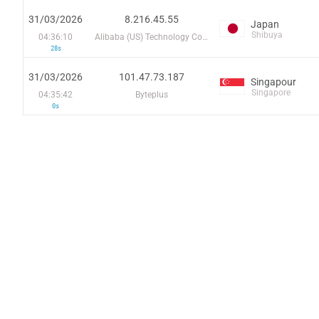
31/03/2026
8.216.45.55
Japan
Shibuya
04:36:10
Alibaba (US) Technology Co., Ltd.
28s
31/03/2026
101.47.73.187
Singapour
Singapore
04:35:42
Byteplus
0s