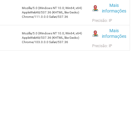
Mais
Mozilla/5.0 (Windows NT 10.0; Win64; x64)
informações
AppleWebKit/537.36 (KHTML, like Gecko)
Chrome/111.0.0.0 Safari/537.36
Precisão: IP
Mais
Mozilla/5.0 (Windows NT 10.0; Win64; x64)
informações
AppleWebKit/537.36 (KHTML, like Gecko)
Chrome/103.0.0.0 Safari/537.36
Precisão: IP