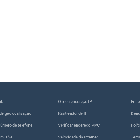
nk
O meu endereço IP
Entr
de geolocalização
Rastreador de IP
Denu
número de telefone
Verificar endereço MAC
Polít
nvisível
Velocidade da Internet
Term