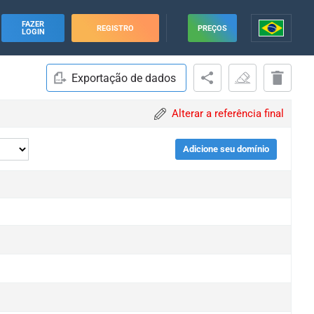
FAZER
REGISTRO
PREÇOS
LOGIN
Exportação de dados
Alterar a referência final
Adicione seu domínio
e
e
e
e