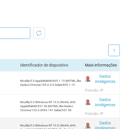
1
Identificador de dispositivo
Mais informações
Dados
inteligentes
Mozilla/5.0 AppleWebKit/605.1.15 (KHTML, like
Gecko) Chrome/139.0.0.0 Safari/605.1.15
Precisão: IP
Dados
Mozilla/5.0 (Windows NT 10.0; Win64; x64)
inteligentes
AppleWebKit/537.36 (KHTML, like Gecko)
Chrome/133.0.6943.141 Safari/537.36
Precisão: IP
Dados
Mozilla/5.0 (Windows NT 10.0; Win64; x64)
inteligentes