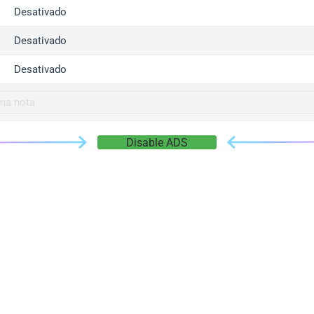
gger.com
Desativado
r.info
Desativado
gger.co
co
Desativado
su
gger.info
g.co
Disable ADS
gger.cn