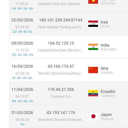
Đống Đa
17:50:01
VietNam Post and Telecom Corporation
24d 10h 31m 38s
22/05/2026
185.101.239.204:57144
Iraq
Dihok
07:18:23
Tarin General Trading and Setting Up Internet Device LTD
12d 20h 6m 52s
09/05/2026
164.52.120.13
India
New Delhi
11:11:31
Capitalonline Data Service (HK) Co
22d 11h 43m 13s
16/04/2026
43.166.174.47
Sina
Haidian
23:28:18
Tencent Cloud Computing (Beijing) Co
5d 19h 17m 41s
11/04/2026
179.49.27.206
Ecuador
Calderón
04:10:37
Puntonet S.A
10d 23h 34m 13s
31/03/2026
43.153.147.176
Japan
Shibuya
04:36:24
Shenzhen Tencent Computer Systems Company Limited
14s