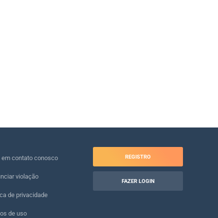
REGISTRO
e em contato conosco
nciar violação
FAZER LOGIN
ica de privacidade
os de uso