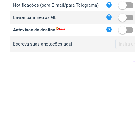
iplo
Notificações (para E-mail/para Telegrama)
mape
Enviar parâmetros GET
iplo
2no.
Antevisão do destino
yip.
Escreva suas anotações aqui
iplo
iplo
iplo