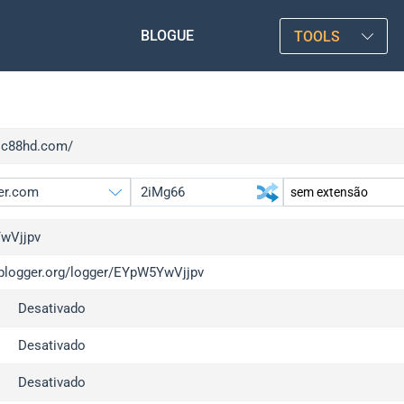
BLOGUE
TOOLS
/sc88hd.com/
wVjjpv
/iplogger.org/logger/EYpW5YwVjjpv
gger.org
upgrad
Desativado
l
upgrad
c
upgrad
Desativado
x
upgrad
Desativado