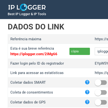
Best IP Logger & IP Tools
DADOS DO LINK
Referência máxima
https:/
Esta é sua breve referência
cópia
https://iplogger.com/2iMg66
Fazer login pelo ID do registrador
EYpW5Y
Link para acessar as estatísticas
https:/
iplo
Coletar dados SMART
wl.g
ed.t
Coleta de consentimentos
bc.a
Coletar dados de GPS