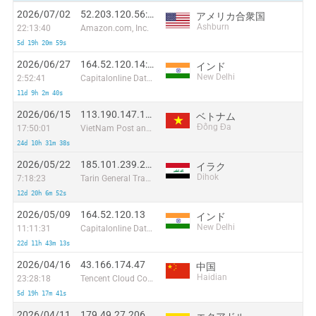
2026/07/02
52.203.120.56:42948
アメリカ合衆国
Ashburn
22:13:40
Amazon.com, Inc.
5d 19h 20m 59s
2026/06/27
164.52.120.14:6040
インド
New Delhi
2:52:41
Capitalonline Data Service (HK) Co
11d 9h 2m 40s
2026/06/15
113.190.147.159:59169
ベトナム
Đống Đa
17:50:01
VietNam Post and Telecom Corporation
24d 10h 31m 38s
2026/05/22
185.101.239.204:57144
イラク
Dihok
7:18:23
Tarin General Trading and Setting Up Internet Device LTD
12d 20h 6m 52s
2026/05/09
164.52.120.13
インド
New Delhi
11:11:31
Capitalonline Data Service (HK) Co
22d 11h 43m 13s
2026/04/16
43.166.174.47
中国
Haidian
23:28:18
Tencent Cloud Computing (Beijing) Co
5d 19h 17m 41s
2026/04/11
179.49.27.206