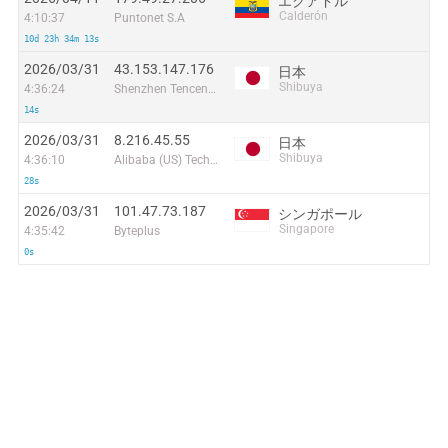
エクアドル
Calderón
4:10:37
Puntonet S.A
10d 23h 34m 13s
2026/03/31
43.153.147.176
日本
Shibuya
4:36:24
Shenzhen Tencent Computer Systems Company Limited
14s
2026/03/31
8.216.45.55
日本
Shibuya
4:36:10
Alibaba (US) Technology Co., Ltd.
28s
2026/03/31
101.47.73.187
シンガポール
Singapore
4:35:42
Byteplus
0s