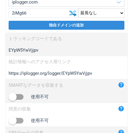
独自ドメインの追加
iplogger.org
upgrade
トラッキングコードである
wl.gl
upgrade
EYpW5YwVjjpv
ed.tc
upgrade
bc.ax
upgrade
統計情報へのアクセス用リンク
https://iplogger.org/logger/EYpW5YwVjjpv
iplogger.com
maper.info
SMARTなデータを収集する
iplogger.co
使用不可
2no.co
同意の収集
yip.su
iplogger.info
使用不可
iplog.co
GPSデータの収集