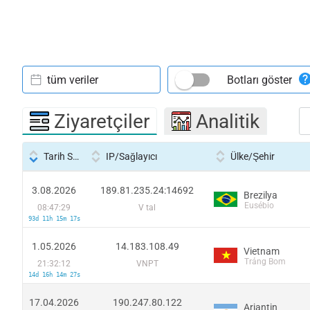
tüm veriler
Botları göster
Ziyaretçiler
Analitik
Tarih Saati
IP/Sağlayıcı
Ülke/Şehir
3.08.2026
189.81.235.24:14692
Brezilya
Eusébio
08:47:29
V tal
93d 11h 15m 17s
1.05.2026
14.183.108.49
Vietnam
Trảng Bom
21:32:12
VNPT
14d 16h 14m 27s
17.04.2026
190.247.80.122
Arjantin