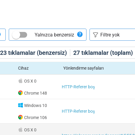
Yalnızca benzersiz
23
tıklamalar (benzersiz)
27
tıklamalar (toplam)
Cihaz
Yönlendirme sayfaları
OS X 0
HTTP-Referer boş
Chrome 148
Windows 10
HTTP-Referer boş
Chrome 106
OS X 0