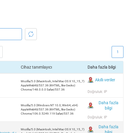
1
Cihaz tanımlayıcı
Daha fazla bilgi
Akıllı veriler
Mozilla/5.0 (Macintosh; Intel Mac OS X 10_15_7)
AppleWebKit/537.36 (KHTML, like Gecko)
Chrome/148.0.0.0 Safari/537.36
Doğruluk: IP
Daha fazla
Mozilla/5.0 (Windows NT 10.0; Win64; x64)
bilgi
AppleWebKit/537.36 (KHTML, like Gecko)
Chrome/106.0.5249.119 Safari/537.36
Doğruluk: IP
Daha fazla
Mozilla/5.0 (Macintosh; Intel Mac OS X 10_15_7)
bilgi