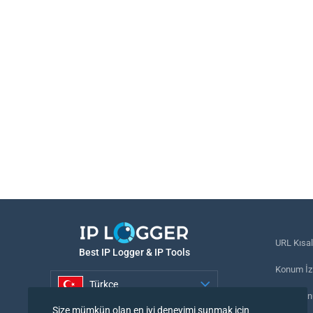
URL Kısal
Best IP Logger & IP Tools
Konum İzl
Türkçe
Telefon n
Size mümkün olan en iyi deneyimi sunmak için
Türkçe