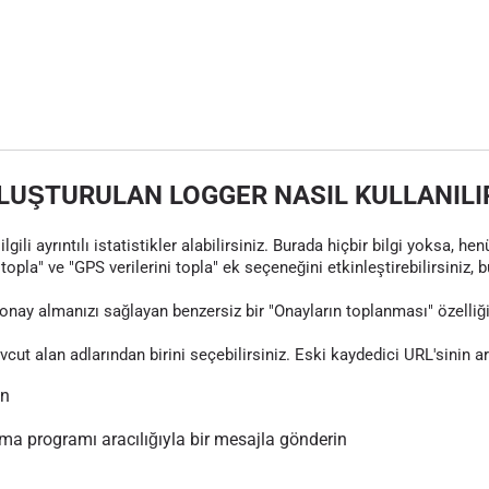
LUŞTURULAN LOGGER NASIL KULLANILI
gili ayrıntılı istatistikler alabilirsiniz. Burada hiçbir bilgi yoksa, 
topla" ve "GPS verilerini topla" ek seçeneğini etkinleştirebilirsiniz, 
nay almanızı sağlayan benzersiz bir "Onayların toplanması" özelliği
evcut alan adlarından birini seçebilirsiniz. Eski kaydedici URL'sinin 
ın
 programı aracılığıyla bir mesajla gönderin