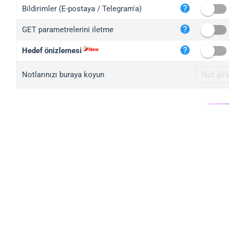
iplo
Bildirimler (E-postaya / Telegram'a)
mape
GET parametrelerini iletme
iplo
2no.
Hedef önizlemesi
yip.
Notlarınızı buraya koyun
iplo
iplo
iplo