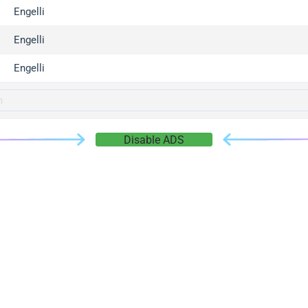
gger.com
Engelli
r.info
Engelli
gger.co
co
Engelli
su
gger.info
g.co
Disable ADS
gger.cn