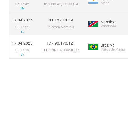
Merlo
05:17:45
Telecom Argentina S.A
20s
17.04.2026
41.182.143.9
Namibya
Windhoek
05:17:25
Telecom Namibia
6s
17.04.2026
177.98.178.121
Brezilya
Patos de Minas
05:17:19
TELEFÔNICA BRASIL S.A
0s