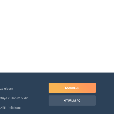
KAYDOLUN
ize ulaşın
tüye kullanım bildir
OTURUM AÇ
zlilik Politikası