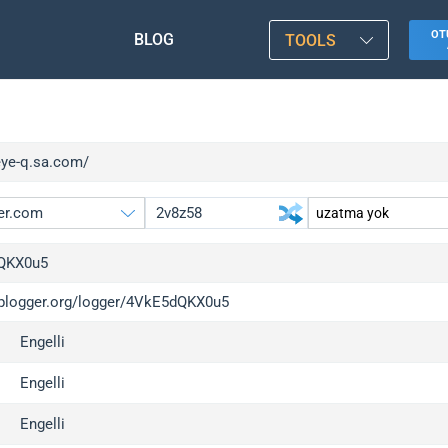
OT
BLOG
TOOLS
eye-q.sa.com/
QKX0u5
/iplogger.org/logger/4VkE5dQKX0u5
gger.org
upgrade
Engelli
l
upgrade
c
upgrade
Engelli
x
upgrade
Engelli