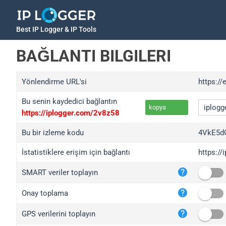
Best IP Logger & IP Tools
BAĞLANTI BILGILERI
Yönlendirme URL'si
https://
Bu senin kaydedici bağlantın
kopya
https://iplogger.com/2v8z58
Bu bir izleme kodu
4VkE5d
İstatistiklere erişim için bağlantı
https:/
iplo
SMART veriler toplayın
wl.g
ed.t
Onay toplama
bc.a
GPS verilerini toplayın