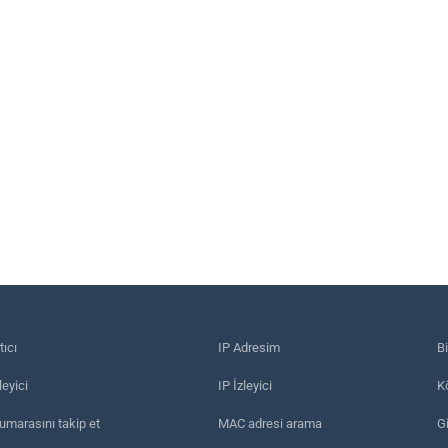
tıcı
IP Adresim
B
eyici
IP İzleyici
Kö
umarasını takip et
MAC adresi arama
Gi