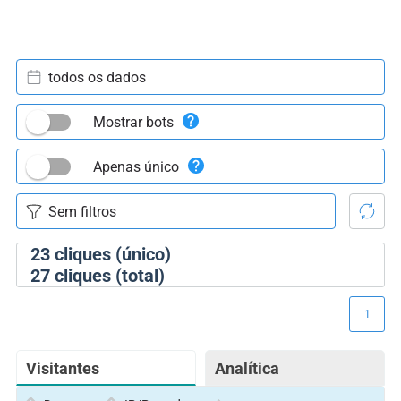
todos os dados
Mostrar bots
Apenas único
23
cliques (único)
27
cliques (total)
1
Visitantes
Analítica