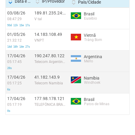
Data e hora
IP/Provedor
País/Cidade
03/08/26
189.81.235.24:14692
Brasil
Eusébio
08:47:29
V tal
93d 11h 15m 17s
01/05/26
14.183.108.49
Vietnã
Trảng Bom
21:32:12
VNPT
14d 16h 14m 27s
17/04/26
190.247.80.122
Argentina
Merlo
05:17:45
Telecom Argentina S.A
20s
17/04/26
41.182.143.9
Namíbia
Windhoek
05:17:25
Telecom Namibia
6s
17/04/26
177.98.178.121
Brasil
Patos de Minas
05:17:19
TELEFÔNICA BRASIL S.A
0s