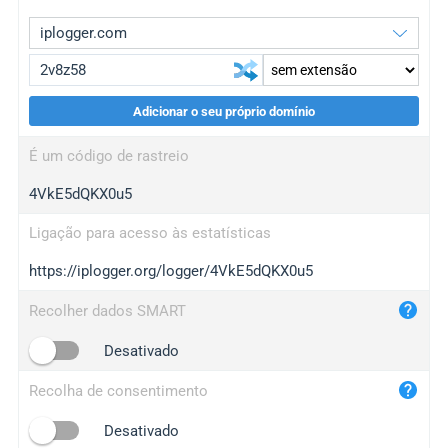
Adicionar o seu próprio domínio
iplogger.org
upgrade
É um código de rastreio
wl.gl
upgrade
4VkE5dQKX0u5
ed.tc
upgrade
bc.ax
upgrade
Ligação para acesso às estatísticas
https://iplogger.org/logger/4VkE5dQKX0u5
iplogger.com
maper.info
Recolher dados SMART
iplogger.co
Desativado
2no.co
Recolha de consentimento
yip.su
iplogger.info
Desativado