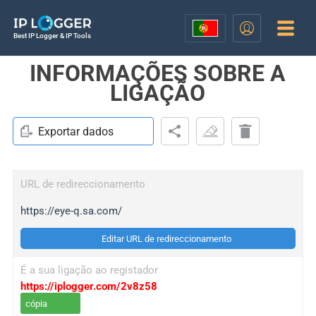
Best IP Logger & IP Tools
INFORMAÇÕES SOBRE A
LIGAÇÃO
Exportar dados
URL de redireccionamento
https://eye-q.sa.com/
Editar URL de redireccionamento
É a sua ligação ao registador
https://iplogger.com/2v8z58
cópia