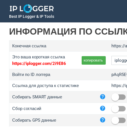
Best IP Logger & IP Tools
ИНФОРМАЦИЯ ПО ССЫЛ
Конечная ссылка
https://
Это ваша короткая ссылка
копировать
https://iplogger.com/2i9E86
Войти по ID логгера
pAqR5E
Ссылка для доступа к статистике
https:/
iplo
Собирать SMART данные
wl.g
ed.t
Сбор согласий
bc.a
Собирать GPS данные