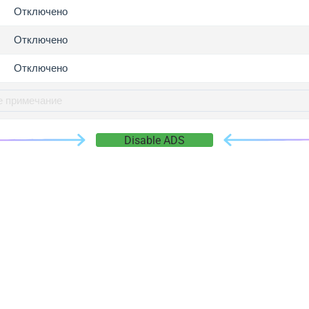
gger.com
Отключено
r.info
Отключено
gger.co
co
Отключено
su
gger.info
g.co
Disable ADS
gger.cn