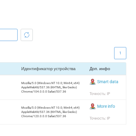
1
Идентификатор устройства
Доп. инфо
Smart data
Mozilla/5.0 (Windows NT 10.0; Win64; x64)
AppleWebKit/537.36 (KHTML, like Gecko)
Chrome/104.0.0.0 Safari/537.36
Точность: IP
More info
Mozilla/5.0 (Windows NT 10.0; Win64; x64)
AppleWebKit/537.36 (KHTML, like Gecko)
Chrome/120.0.0.0 Safari/537.36
Точность: IP