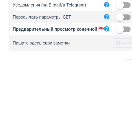
iplo
Уведомления (на E-mail/в Telegram)
mape
Пересылать параметры GET
iplo
2no.
Предварительный просмотр конечной
yip.
Пишите здесь свои заметки
iplo
iplo
iplo