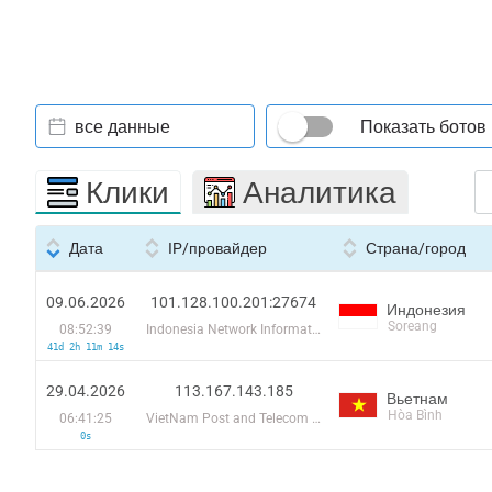
все данные
Показать ботов
Клики
Аналитика
Дата
IP/провайдер
Страна/город
09.06.2026
101.128.100.201:27674
Индонезия
Soreang
08:52:39
Indonesia Network Information Center
41d 2h 11m 14s
29.04.2026
113.167.143.185
Вьетнам
Hòa Bình
06:41:25
VietNam Post and Telecom Corporation
0s