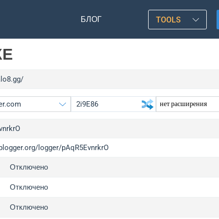
БЛОГ
TOOLS
КЕ
alo8.gg/
vnrkrO
/iplogger.org/logger/pAqR5EvnrkrO
gger.org
upgr
Отключено
l
upgr
c
upgr
Отключено
x
upgr
Отключено