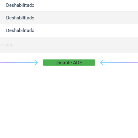
gger.com
Deshabilitado
r.info
Deshabilitado
gger.co
co
Deshabilitado
su
gger.info
g.co
Disable ADS
gger.cn