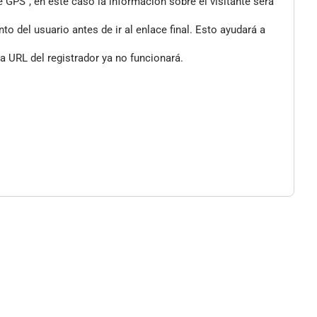
 GPS", en este caso la información sobre el visitante será
 del usuario antes de ir al enlace final. Esto ayudará a
a URL del registrador ya no funcionará.