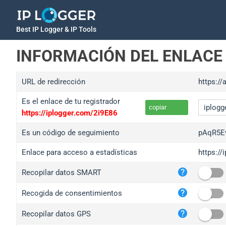
Best IP Logger & IP Tools
INFORMACIÓN DEL ENLACE
URL de redirección
https://
Es el enlace de tu registrador
copiar
https://iplogger.com/2i9E86
Es un código de seguimiento
pAqR5E
Enlace para acceso a estadísticas
https:/
iplo
Recopilar datos SMART
wl.g
ed.t
Recogida de consentimientos
bc.a
Recopilar datos GPS