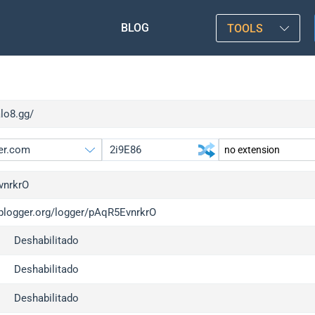
BLOG
TOOLS
alo8.gg/
vnrkrO
/iplogger.org/logger/pAqR5EvnrkrO
gger.org
upgrade
Deshabilitado
l
upgrade
c
upgrade
Deshabilitado
x
upgrade
Deshabilitado