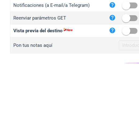
iplo
Notificaciones (a E-mail/a Telegram)
mape
Reenviar parámetros GET
iplo
2no.
Vista previa del destino
yip.
Pon tus notas aquí
iplo
iplo
iplo