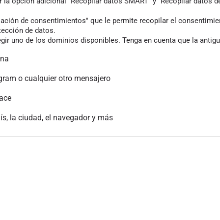
r la opción adicional "Recopilar datos SMART" y "Recopilar datos de
ión de consentimientos" que le permite recopilar el consentimiento
tección de datos.
gir uno de los dominios disponibles. Tenga en cuenta que la antigu
ina
gram o cualquier otro mensajero
lace
aís, la ciudad, el navegador y más