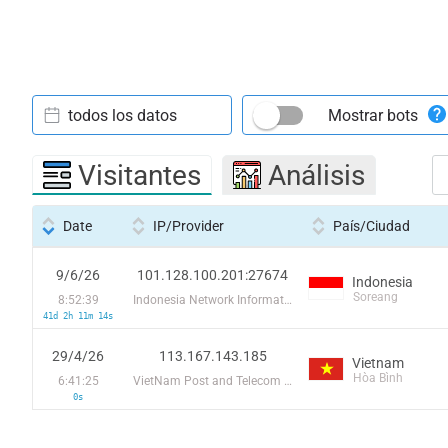
todos los datos
Mostrar bots
Visitantes
Análisis
Date
IP/Provider
País/Ciudad
9/6/26
101.128.100.201:27674
Indonesia
Soreang
8:52:39
Indonesia Network Information Center
41d 2h 11m 14s
29/4/26
113.167.143.185
Vietnam
Hòa Bình
6:41:25
VietNam Post and Telecom Corporation
0s