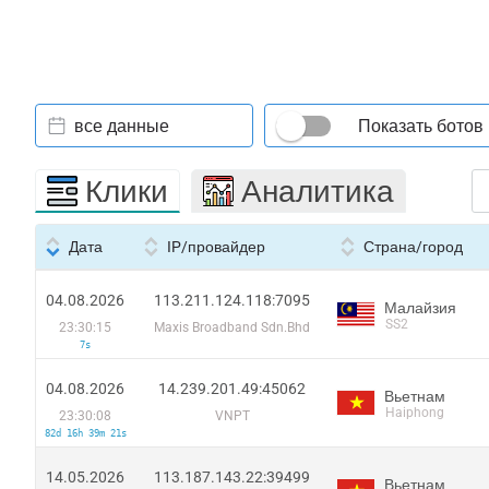
все данные
Показать ботов
Клики
Аналитика
Дата
IP/провайдер
Страна/город
04.08.2026
113.211.124.118:7095
Малайзия
SS2
23:30:15
Maxis Broadband Sdn.Bhd
7s
04.08.2026
14.239.201.49:45062
Вьетнам
Haiphong
23:30:08
VNPT
82d 16h 39m 21s
14.05.2026
113.187.143.22:39499
Вьетнам