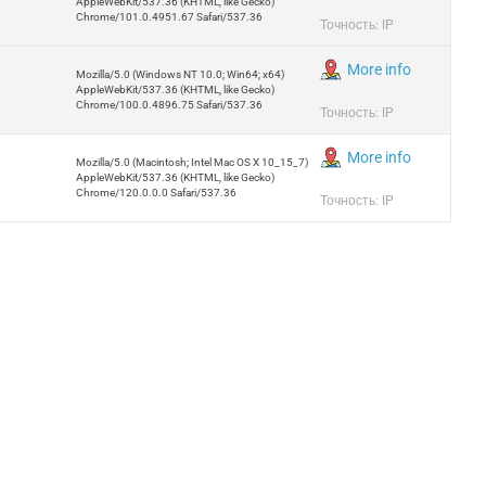
AppleWebKit/537.36 (KHTML, like Gecko)
Chrome/101.0.4951.67 Safari/537.36
Точность: IP
More info
Mozilla/5.0 (Windows NT 10.0; Win64; x64)
AppleWebKit/537.36 (KHTML, like Gecko)
Chrome/100.0.4896.75 Safari/537.36
Точность: IP
More info
Mozilla/5.0 (Macintosh; Intel Mac OS X 10_15_7)
AppleWebKit/537.36 (KHTML, like Gecko)
Chrome/120.0.0.0 Safari/537.36
Точность: IP