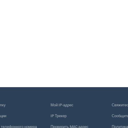
лку
Мой IP-адрес
Свяжитес
ации
IP Трекер
Сообщить
 телефонного номера
Проверить MAC адрес
Политика