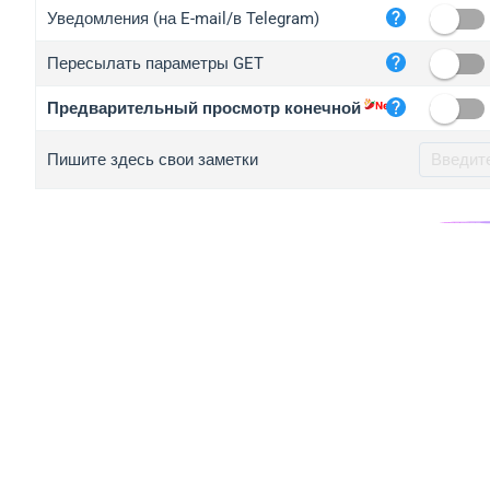
iplo
Уведомления (на E-mail/в Telegram)
mape
Пересылать параметры GET
iplo
2no.
Предварительный просмотр конечной
yip.
Пишите здесь свои заметки
iplo
iplo
iplo