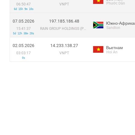
Phước Dân
06:50:47
VNPT
6d 15h 9m 10s
07.05.2026
197.185.186.48
Sandton
15:41:37
RAIN GROUP HOLDINGS (PTY) LTD
5d 12h 38m 20s
02.05.2026
14.233.138.27
Вьетнам
Hoi An
03:03:17
VNPT
0s