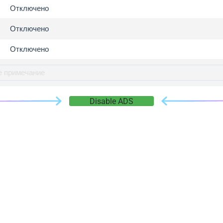
gger.com
Отключено
r.info
Отключено
gger.co
co
Отключено
su
gger.info
g.co
Disable ADS
gger.cn