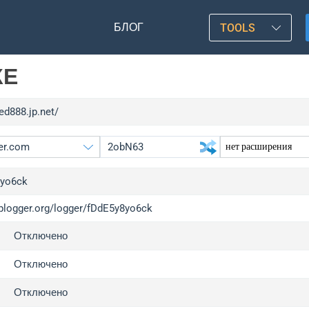
БЛОГ
TOOLS
КЕ
red888.jp.net/
8yo6ck
/iplogger.org/logger/fDdE5y8yo6ck
gger.org
upgr
Отключено
l
upgr
c
upgr
Отключено
x
upgr
Отключено