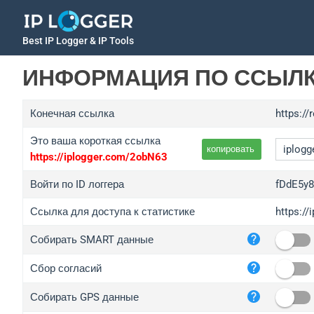
Best IP Logger & IP Tools
ИНФОРМАЦИЯ ПО ССЫЛ
Конечная ссылка
https://
Это ваша короткая ссылка
копировать
https://iplogger.com/2obN63
Войти по ID логгера
fDdE5y
Ссылка для доступа к статистике
https:/
iplo
Собирать SMART данные
wl.g
ed.t
Сбор согласий
bc.a
Собирать GPS данные