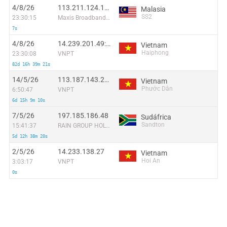
4/8/26
113.211.124.118:7095
Malasia
SS2
23:30:15
Maxis Broadband Sdn.Bhd
7s
4/8/26
14.239.201.49:45062
Vietnam
Haiphong
23:30:08
VNPT
82d 16h 39m 21s
14/5/26
113.187.143.22:39499
Vietnam
Phước Dân
6:50:47
VNPT
6d 15h 9m 10s
7/5/26
197.185.186.48
Sudáfrica
Sandton
15:41:37
RAIN GROUP HOLDINGS (PTY) LTD
5d 12h 38m 20s
2/5/26
14.233.138.27
Vietnam
Hoi An
3:03:17
VNPT
0s