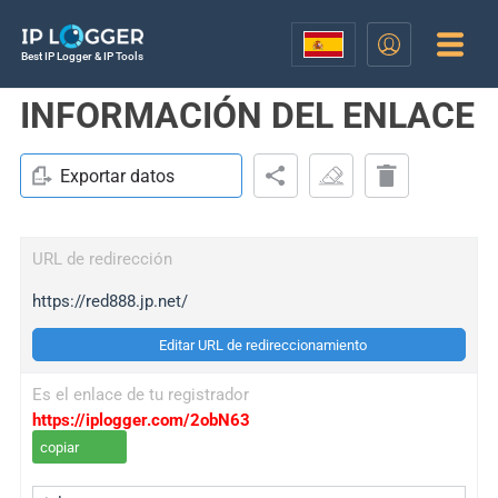
Best IP Logger & IP Tools
INFORMACIÓN DEL ENLACE
Exportar datos
URL de redirección
https://red888.jp.net/
Editar URL de redireccionamiento
Es el enlace de tu registrador
https://iplogger.com/2obN63
copiar