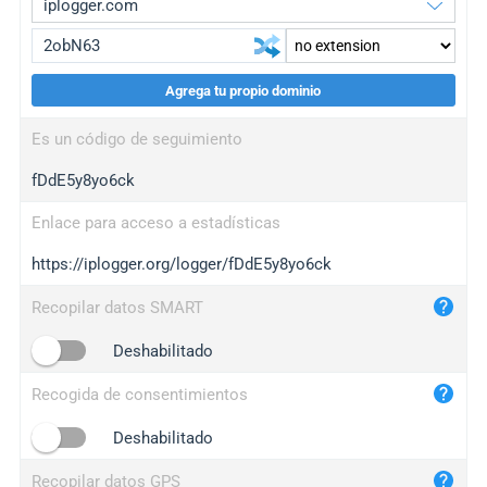
Agrega tu propio dominio
iplogger.org
upgrade
Es un código de seguimiento
wl.gl
upgrade
fDdE5y8yo6ck
ed.tc
upgrade
bc.ax
upgrade
Enlace para acceso a estadísticas
https://iplogger.org/logger/fDdE5y8yo6ck
iplogger.com
maper.info
Recopilar datos SMART
iplogger.co
Deshabilitado
2no.co
Recogida de consentimientos
yip.su
iplogger.info
Deshabilitado
iplog.co
Recopilar datos GPS