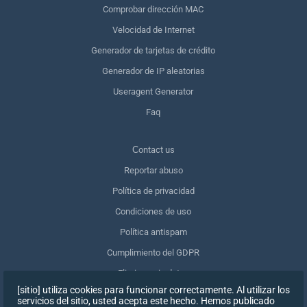
Comprobar dirección MAC
Velocidad de Internet
Generador de tarjetas de crédito
Generador de IP aleatorias
Useragent Generator
Faq
Сontact us
Reportar abuso
Política de privacidad
Condiciones de uso
Política antispam
Cumplimiento del GDPR
Eliminar mis datos
[sitio] utiliza cookies para funcionar correctamente. Al utilizar los
Retirar el consentimiento
servicios del sitio, usted acepta este hecho. Hemos publicado