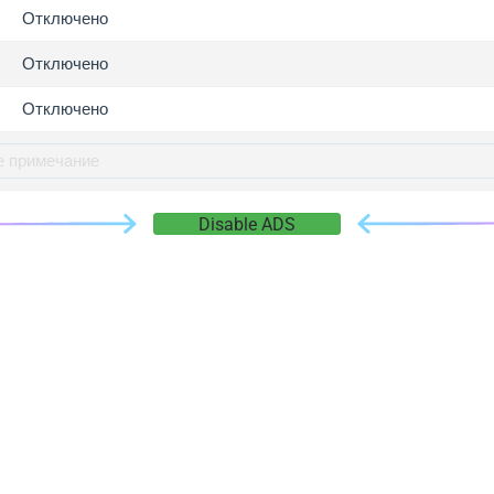
gger.com
Отключено
r.info
Отключено
gger.co
co
Отключено
su
gger.info
g.co
Disable ADS
gger.cn