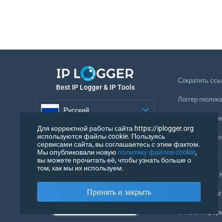
Сократить ссы
Best IP Logger & IP Tools
Логгер геолок
Русский
Отслеживание
Для корректной работы сайта https://iplogger.org
Русский
используются файлы cookie. Пользуясь
Невидимый ло
сервисами сайта, вы соглашаетесь с этим фактом.
Мы опубликовали новую
политику файлов cookie
,
Проверка URL
вы можете прочитать её, чтобы узнать больше о
том, как мы их используем.
IP Счетчики и
Принять и закрыть
Мой UserAgent
WHOIS инфор