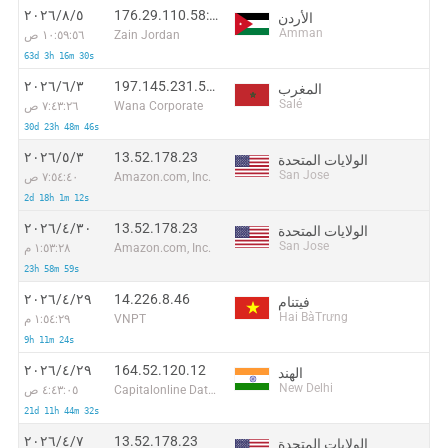
176.29.110.58:13572
٥‏/٨‏/٢٠٢٦
الأردن
Amman
Zain Jordan
١٠:٥٩:٥٦ ص
63d 3h 16m 30s
197.145.231.58:59956
٣‏/٦‏/٢٠٢٦
المغرب
Salé
Wana Corporate
٧:٤٣:٢٦ ص
30d 23h 48m 46s
13.52.178.23
٣‏/٥‏/٢٠٢٦
الولايات المتحدة
San Jose
Amazon.com, Inc.
٧:٥٤:٤٠ ص
2d 18h 1m 12s
13.52.178.23
٣٠‏/٤‏/٢٠٢٦
الولايات المتحدة
San Jose
Amazon.com, Inc.
١:٥٣:٢٨ م
23h 58m 59s
14.226.8.46
٢٩‏/٤‏/٢٠٢٦
فيتنام
Hai BàTrưng
VNPT
١:٥٤:٢٩ م
9h 11m 24s
164.52.120.12
٢٩‏/٤‏/٢٠٢٦
الهند
New Delhi
Capitalonline Data Service (HK) Co
٤:٤٣:٠٥ ص
21d 11h 44m 32s
13.52.178.23
٧‏/٤‏/٢٠٢٦
الولايات المتحدة