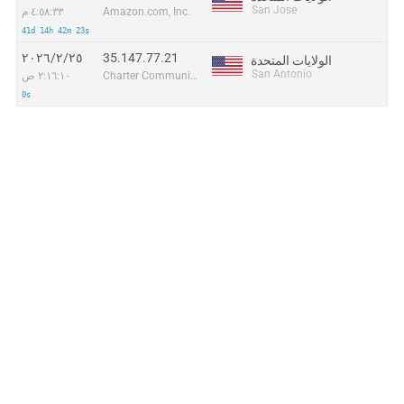
San Jose
Amazon.com, Inc.
٤:٥٨:٣٣ م
41d 14h 42m 23s
35.147.77.21
٢٥‏/٢‏/٢٠٢٦
الولايات المتحدة
San Antonio
Charter Communications
٢:١٦:١٠ ص
0s