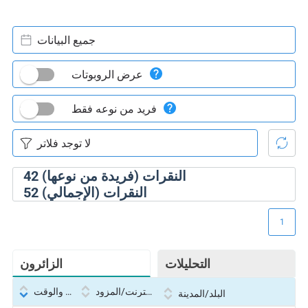
جميع البيانات
عرض الروبوتات
فريد من نوعه فقط
النقرات (فريدة من نوعها)
42
النقرات (الإجمالي)
52
1
التحليلات
الزائرون
بروتوكول الإنترنت/المزود
التاريخ والوقت
البلد/المدينة