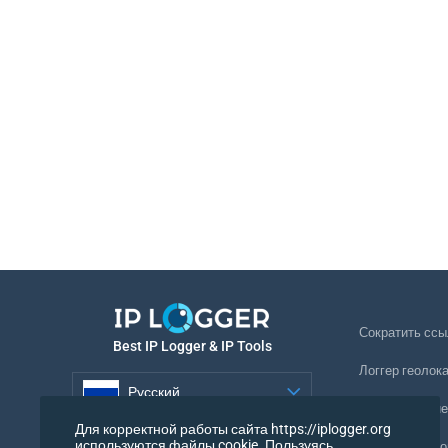
Сократить ссы
Best IP Logger & IP Tools
Логгер геолок
Русский
Отслеживание
Для корректной работы сайта https://iplogger.org
Русский
используются файлы cookie. Пользуясь
Невидимый ло