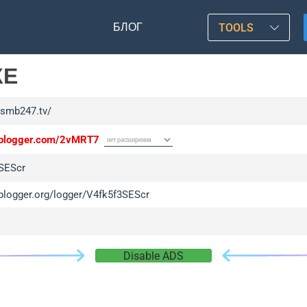
БЛОГ
TOOLS
КЕ
xsmb247.tv/
/iplogger.com/2vMRT7
SEScr
iplogger.org/logger/V4fk5f3SEScr
Disable ADS