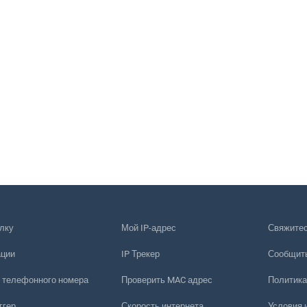
лку
Мой IP-адрес
Свяжитес
ации
IP Трекер
Сообщить
 телефонного номера
Проверить MAC адрес
Политика
ггер
Скорость интернета
Условия 