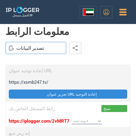
أفضل مسجل IP
معلومات الرابط
تصدير البيانات
إعادة توجيه عنوان URL
https://xsmb247.tv/
تحرير عنوان URL إعادة التوجيه
رابط المسجل الخاص بك
نسخ
https://iplogger.com/2vMRT7
إنه رمز تتبع