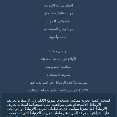
اختبار سرعة الإنترنت
مولد بطاقات الائتمان
مولد IP عشوائي
مولد وكيل المستخدم
أسئلة وأجوبة
Сتواصل معنا
الإبلاغ عن إساءة المعاملة
سياسة الخصوصية
شروط الاستخدام
سياسة مكافحة الرسائل غير المرغوب فيها
الامتثال للائحة العامة لحماية البيانات GDPR
حذف بياناتي
لمنحك أفضل تجربة ممكنة، يستخدم الموقع الإلكتروني $ ملفات تعريف
الارتباط. الاستخدام يعني موافقتك على استخدامنا لملفات تعريف
سحب الموافقة
الارتباط. لقد نشرنا سياسة جديدة لملفات تعريف الارتباط، والتي يجب
عليك قراءتها لمعرفة المزيد عن ملفات تعريف الارتباط التي نستخدمها.