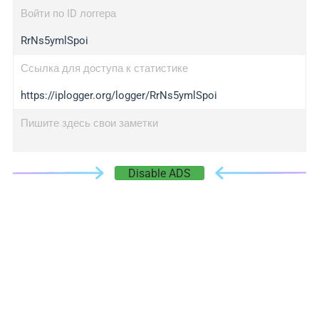
Войти по ID логгера
RrNs5ymlSpoi
Ссылка для доступа к статистике
https://iplogger.org/logger/RrNs5ymlSpoi
Пишите здесь свои заметки
Disable ADS