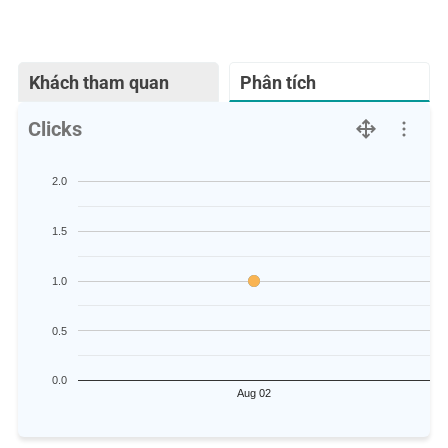
Khách tham quan
Phân tích
Clicks
2.0
1.5
1.0
0.5
0.0
Aug 02