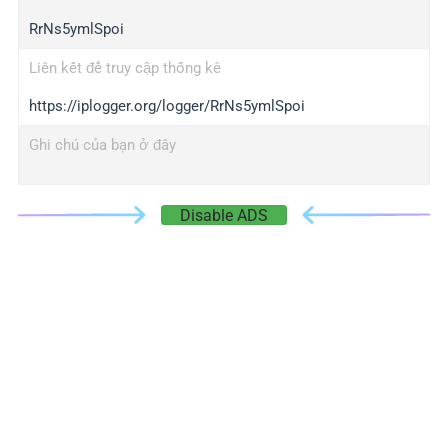
RrNs5ymlSpoi
Liên kết để truy cập thống kê
https://iplogger.org/logger/RrNs5ymlSpoi
Ghi chú của bạn ở đây
Disable ADS