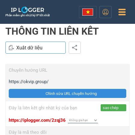
Phần mềm ghi nhật ký IP tốt nhất
THÔNG TIN LIÊN KẾT
Xuất dữ liệu
Chuyển hướng URL
https://okvip.group/
Chỉnh sửa URL chuyển hướng
Đây là liên kết ghi nhật ký của bạn
sao chép
https://iplogger.com/2zqj36
Đây là mã theo dõi