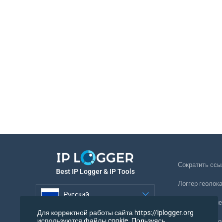
Сократить ссы
Best IP Logger & IP Tools
Логгер геолок
Русский
Отслеживание
Для корректной работы сайта https://iplogger.org
Русский
используются файлы cookie. Пользуясь
Невидимый ло