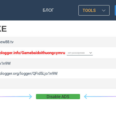
БЛОГ
TOOLS
КЕ
new88.tv
/iplogger.info/Gamebaidoithuongcymru
jo1n9W
/iplogger.org/logger/QFid5Ljo1n9W
Disable ADS