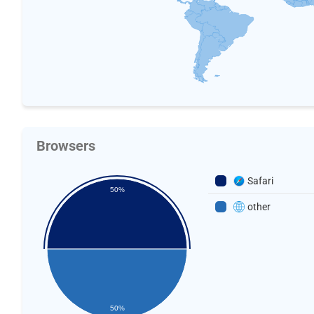
Browsers
Safari
50%
other
50%