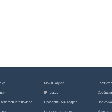
лку
Мой IP-адрес
Свяжитес
ации
IP Трекер
Сообщить
 телефонного номера
Проверить MAC адрес
Политика
ггер
Скорость интернета
Условия 