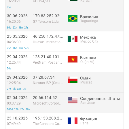
Karachi
16:20:21
KG 194/93
15s
30.06.2026
170.83.252.92:50684
Бразилия
Taguatinga
16:20:06
G7 Telecom Ltda
36d 11h 43m 27s
25.05.2026
46.250.172.47:43474
Мексика
Mexico City
04:36:39
Huawei International Pte. Ltd.
25d 16h 10m 55s
29.04.2026
123.21.40.101
Вьетнам
Quận Một
12:25:44
VietNam Post and Telecom Corporation
10s
29.04.2026
37.28.67.34
Оман
Muscat
12:25:34
Nawras ISP (Oman)
27d 8h 48m 5s
02.04.2026
20.66.114.52
Соединенные Штаты
San Jose
03:37:29
Microsoft Corporation
160d 19h 47m 40s
23.10.2025
195.133.208.229
Франция
Paris
07:49:49
The Constant Company, LLC