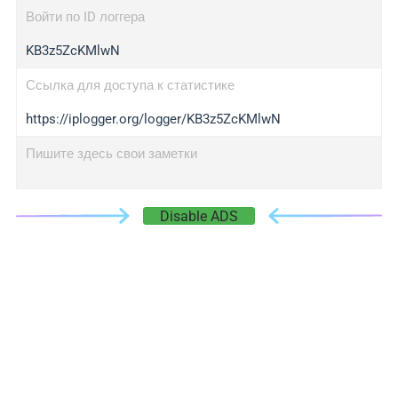
Войти по ID логгера
KB3z5ZcKMlwN
Ссылка для доступа к статистике
https://iplogger.org/logger/KB3z5ZcKMlwN
Пишите здесь свои заметки
Disable ADS