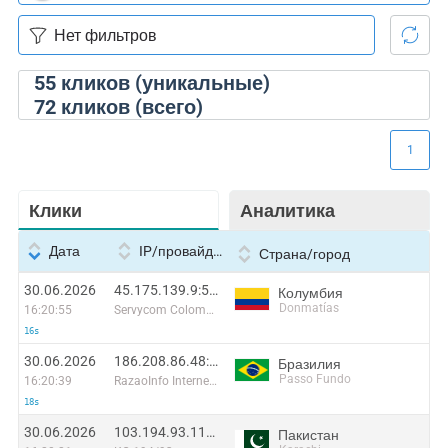
55
кликов (уникальные)
72
кликов (всего)
1
Клики
Аналитика
Дата
IP/провайдер
Страна/город
30.06.2026
45.175.139.9:51646
Колумбия
Donmatías
16:20:55
Servycom Colombia S.A.S
16s
30.06.2026
186.208.86.48:2464
Бразилия
Passo Fundo
16:20:39
RazaoInfo Internet Ltda
18s
30.06.2026
103.194.93.113:36136
Пакистан