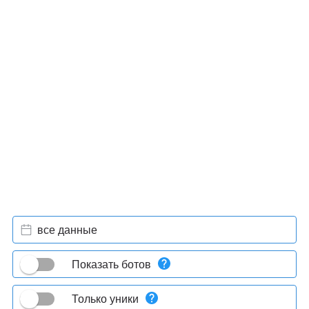
все данные
Показать ботов
Только уники