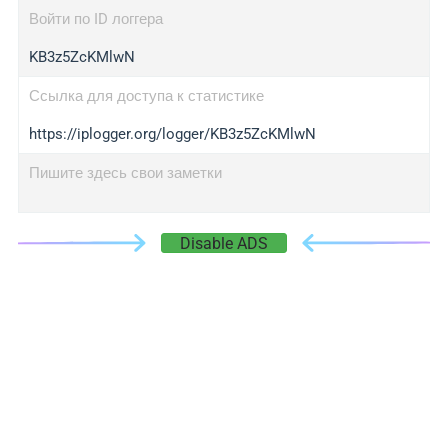
Войти по ID логгера
KB3z5ZcKMlwN
Ссылка для доступа к статистике
https://iplogger.org/logger/KB3z5ZcKMlwN
Пишите здесь свои заметки
Disable ADS