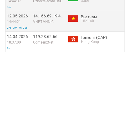
Salor
14:44:37
Uzbektelecom JSC
16s
12.05.2026
14.166.69.19:42207
Вьетнам
Tiền Hải
14:44:21
VNPT-VNNIC
27d 20h 7m 21s
14.04.2026
119.28.62.66
Гонконг (САР)
Hong Kong
18:37:00
ComsenzNet
0s