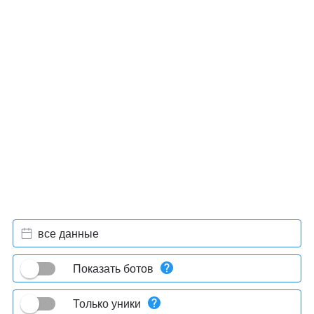
все данные
Показать ботов
Только уники