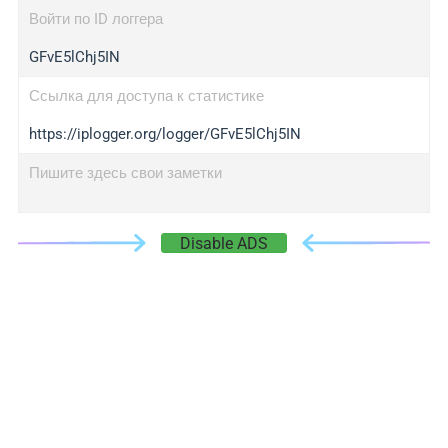
Войти по ID логгера
GFvE5lChj5IN
Ссылка для доступа к статистике
https://iplogger.org/logger/GFvE5lChj5IN
Пишите здесь свои заметки
Disable ADS