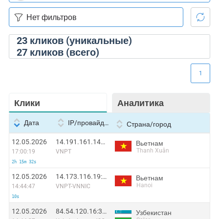
23
кликов (уникальные)
27
кликов (всего)
1
Клики
Аналитика
Дата
IP/провайдер
Страна/город
12.05.2026
14.191.161.141:25757
Вьетнам
Thanh Xuân
17:00:19
VNPT
2h 15m 32s
12.05.2026
14.173.116.19:37347
Вьетнам
Hanoi
14:44:47
VNPT-VNNIC
10s
12.05.2026
84.54.120.16:37309
Узбекистан