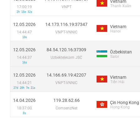
Vietnam
Thanh Xuân
17:00:19
VNPT
2h 15m 32s
12.05.2026
14.173.116.19:37347
Vietnam
Hanoi
14:44:47
VNPT-VNNIC
10s
12.05.2026
84.54.120.16:37309
Özbekistan
Salor
14:44:37
Uzbektelecom JSC
16s
12.05.2026
14.166.69.19:42207
Vietnam
Tiền Hải
14:44:21
VNPT-VNNIC
27d 20h 7m 21s
14.04.2026
119.28.62.66
Çin Hong Kong
Hong Kong
18:37:00
ComsenzNet
0s