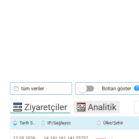
tüm veriler
Botları göster
Ziyaretçiler
Analitik
Tarih Saati
IP/Sağlayıcı
Ülke/Şehir
12.05.2026
14.191.161.141:25757