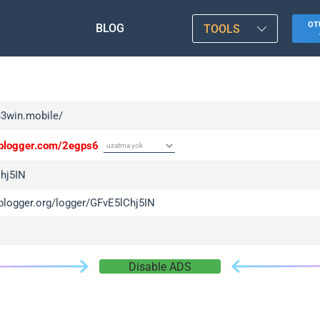
OT
BLOG
TOOLS
33win.mobile/
/iplogger.com/2egps6
hj5IN
iplogger.org/logger/GFvE5lChj5IN
Disable ADS