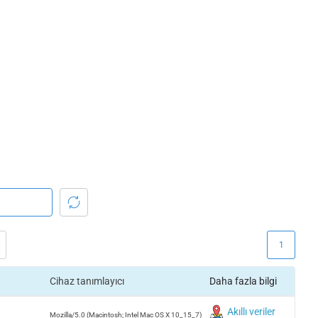
1
Cihaz tanımlayıcı
Daha fazla bilgi
Akıllı veriler
Mozilla/5.0 (Macintosh; Intel Mac OS X 10_15_7)