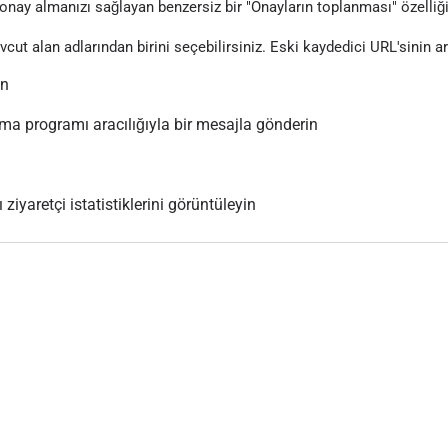
nay almanızı sağlayan benzersiz bir "Onayların toplanması" özelliği
evcut alan adlarından birini seçebilirsiniz. Eski kaydedici URL'sinin 
ın
 programı aracılığıyla bir mesajla gönderin
 ziyaretçi istatistiklerini görüntüleyin