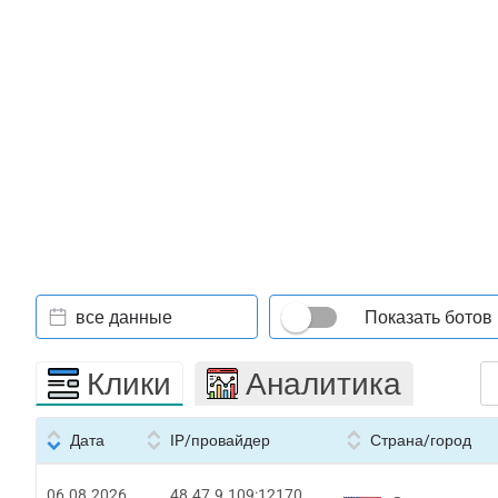
все данные
Показать ботов
Клики
Аналитика
Дата
IP/провайдер
Страна/город
06.08.2026
48.47.9.109:12170