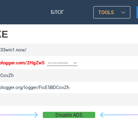
БЛОГ
TOOLS
КЕ
/333win1.now/
/iplogger.com/2HgZw5
DCovZh
/iplogger.org/logger/FicE5BDCovZh
Disable ADS