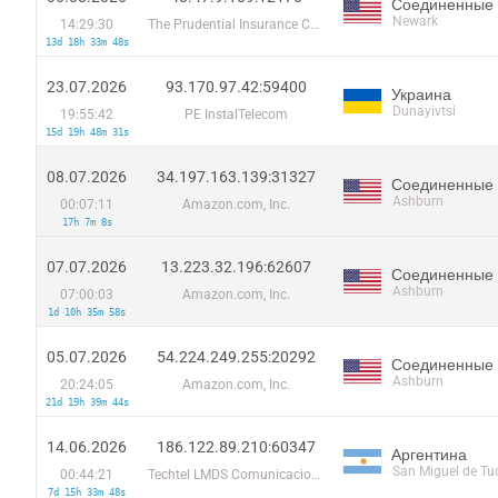
Соединенные
Newark
14:29:30
The Prudential Insurance Company of America
13d 18h 33m 48s
23.07.2026
93.170.97.42:59400
Украина
Dunayivtsi
19:55:42
PE InstalTelecom
15d 19h 48m 31s
08.07.2026
34.197.163.139:31327
Соединенные
Ashburn
00:07:11
Amazon.com, Inc.
17h 7m 8s
07.07.2026
13.223.32.196:62607
Соединенные
Ashburn
07:00:03
Amazon.com, Inc.
1d 10h 35m 58s
05.07.2026
54.224.249.255:20292
Соединенные
Ashburn
20:24:05
Amazon.com, Inc.
21d 19h 39m 44s
14.06.2026
186.122.89.210:60347
Аргентина
San Miguel de T
00:44:21
Techtel LMDS Comunicaciones Interactivas S.A.
7d 15h 33m 48s