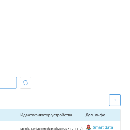
1
Идентификатор устройства
Доп. инфо
Smart data
Mozilla/5.0 (Macintosh; Intel Mac OS X 10_15_7)