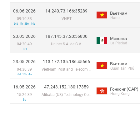
06.06.2026
14.240.73.166:35289
Вьетнам
Hanoi
09:10:33
VNPT
14d 4h 39m 44s
23.05.2026
187.145.37.20:56830
Мексика
La Piedad
04:30:49
Uninet S.A. de C.V.
10s
23.05.2026
113.172.135.186:45666
Вьетнам
Quận Tân Phú
04:30:39
VietNam Post and Telecom Corporation
6d 13h 4m
16.05.2026
47.243.152.180:17359
Гонконг (САР)
Hong Kong
15:26:39
Alibaba (US) Technology Co., Ltd.
0s