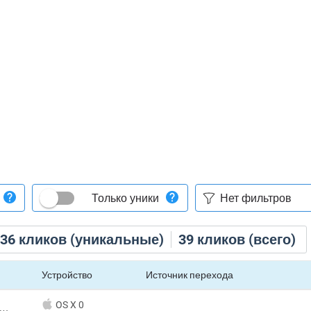
Только уники
36
кликов (уникальные)
39
кликов (всего)
Устройство
Источник перехода
OS X 0