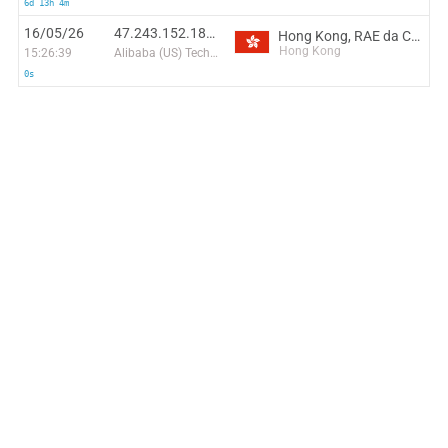
6d 13h 4m
16/05/26
47.243.152.180:17359
Hong Kong, RAE da China
Hong Kong
15:26:39
Alibaba (US) Technology Co., Ltd.
0s