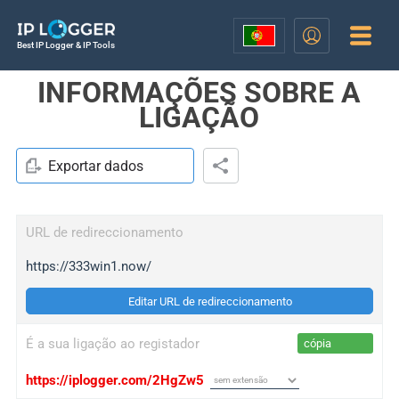
Best IP Logger & IP Tools
INFORMAÇÕES SOBRE A
LIGAÇÃO
Exportar dados
URL de redireccionamento
https://333win1.now/
Editar URL de redireccionamento
É a sua ligação ao registador
cópia
https://iplogger.com/2HgZw5