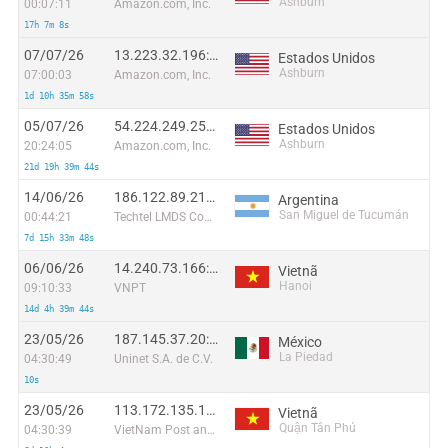
Ashburn
00:07:11
Amazon.com, Inc.
17h 7m 8s
07/07/26
13.223.32.196:62607
Estados Unidos
Ashburn
07:00:03
Amazon.com, Inc.
1d 10h 35m 58s
05/07/26
54.224.249.255:20292
Estados Unidos
Ashburn
20:24:05
Amazon.com, Inc.
21d 19h 39m 44s
14/06/26
186.122.89.210:60347
Argentina
San Miguel de Tucumán
00:44:21
Techtel LMDS Comunicaciones Interactivas S.A.
7d 15h 33m 48s
06/06/26
14.240.73.166:35289
Vietnã
Hanoi
09:10:33
VNPT
14d 4h 39m 44s
23/05/26
187.145.37.20:56830
México
La Piedad
04:30:49
Uninet S.A. de C.V.
10s
23/05/26
113.172.135.186:45666
Vietnã
Quận Tân Phú
04:30:39
VietNam Post and Telecom Corporation