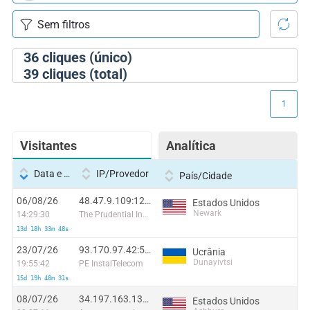
36
cliques (único)
39
cliques (total)
1
Visitantes
Analítica
Data e hora
IP/Provedor
País/Cidade
06/08/26
48.47.9.109:12170
Estados Unidos
Newark
14:29:30
The Prudential Insurance Company of America
13d 18h 33m 48s
23/07/26
93.170.97.42:59400
Ucrânia
Dunayivtsi
19:55:42
PE InstalTelecom
15d 19h 48m 31s
08/07/26
34.197.163.139:31327
Estados Unidos