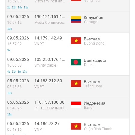
Vũng Tàu
15:52:03
VietNam Post and Telecom Corporation
2d 22h 54m 51s
09.05.2026
190.121.151.165
Колумбия
Cartago
16:57:12
Media Commerce Partners S.A
10s
09.05.2026
14.179.142.49
Вьетнам
Duong Dong
16:57:02
VNPT
9s
09.05.2026
103.253.176.102
Бангладеш
Dhaka
16:56:53
Smirity Cable
4d 11h 8m 17s
05.05.2026
14.183.212.80
Вьетнам
Trảng Bom
05:48:36
VNPT
10s
05.05.2026
110.137.100.38
Индонезия
Bangil
05:48:26
PT. TELKOM INDONESIA
10s
05.05.2026
14.186.73.27
Вьетнам
Quận Bình Thạnh
05:48:16
VNPT