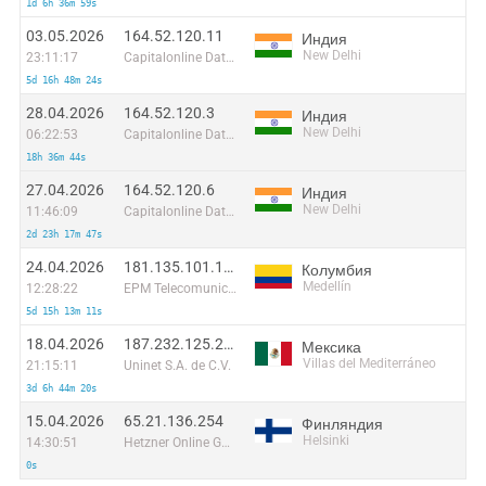
1d 6h 36m 59s
03.05.2026
164.52.120.11
Индия
New Delhi
23:11:17
Capitalonline Data Service (HK) Co
5d 16h 48m 24s
28.04.2026
164.52.120.3
Индия
New Delhi
06:22:53
Capitalonline Data Service (HK) Co
18h 36m 44s
27.04.2026
164.52.120.6
Индия
New Delhi
11:46:09
Capitalonline Data Service (HK) Co
2d 23h 17m 47s
24.04.2026
181.135.101.139
Колумбия
Medellín
12:28:22
EPM Telecomunicaciones S.A. E.S.P.
5d 15h 13m 11s
18.04.2026
187.232.125.203
Мексика
Villas del Mediterráneo
21:15:11
Uninet S.A. de C.V.
3d 6h 44m 20s
15.04.2026
65.21.136.254
Финляндия
Helsinki
14:30:51
Hetzner Online GmbH
0s