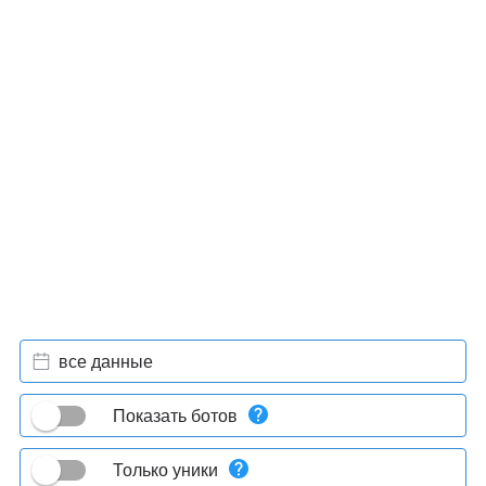
все данные
Показать ботов
Только уники