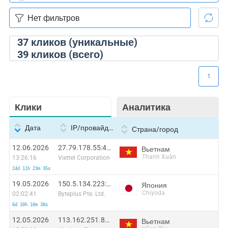
37
кликов (уникальные)
39
кликов (всего)
1
Клики
Аналитика
Дата
IP/провайдер
Страна/город
12.06.2026
27.79.178.55:41310
Вьетнам
Thanh Xuân
13:26:16
Viettel Corporation
24d 11h 23m 35s
19.05.2026
150.5.134.223:18931
Япония
Chiyoda
02:02:41
Byteplus Pte. Ltd.
6d 10h 10m 38s
12.05.2026
113.162.251.85:52316
Вьетнам