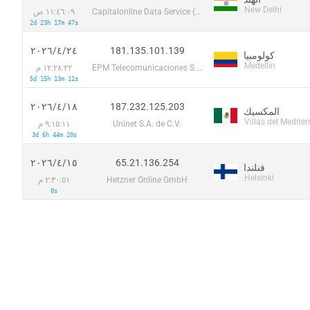
New Delhi
Capitalonline Data Service (HK) Co
١١:٤٦:٠٩ ص
2d 23h 17m 47s
181.135.101.139
٢٤‏/٤‏/٢٠٢٦
كولومبيا
Medellín
EPM Telecomunicaciones S.A. E.S.P.
١٢:٢٨:٢٢ م
5d 15h 13m 11s
187.232.125.203
١٨‏/٤‏/٢٠٢٦
المكسيك
Villas del Medite
Uninet S.A. de C.V.
٩:١٥:١١ م
3d 6h 44m 20s
65.21.136.254
١٥‏/٤‏/٢٠٢٦
فنلندا
Helsinki
Hetzner Online GmbH
٢:٣٠:٥١ م
0s