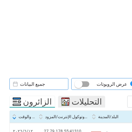
عرض الروبوتات
جميع البيانات
التحليلات
الزائرون
البلد/المدينة
بروتوكول الإنترنت/المزود
التاريخ والوقت
27.79.178.55:41310
١٢‏/٦‏/٢٠٢٦