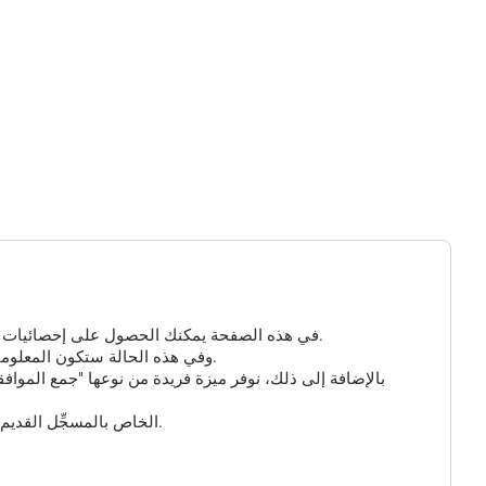
في هذه الصفحة يمكنك الحصول على إحصائيات مفصلة عن الزيارات إلى مسجلك الذي تم إنشاؤه. إذا لم تكن هناك معلومات هنا، فهذا يعني أنه لم ينقر أحد على الرابط الخاص بك حتى الآن.
بالنسبة للروابط القصيرة ومسجل GPS، يمكنك تمكين الخيار الإضافي "جمع البيانات الذكية" و "جمع بيانات GPS"، وفي هذه الحالة ستكون المعلومات حول الزائر أكثر تفصيلاً.
بالإضافة إلى ذلك، نوفر ميزة فريدة من نوعها "جمع المواف
وأخيراً، يمكنك تخصيص عنوان URL للرابط القصير الخاص بك واختيار أحد النطاقات المتاحة. يُرجى ملاحظة أن عنوان URL الخاص بالمسجِّل القديم لن يعمل بعد الآن.