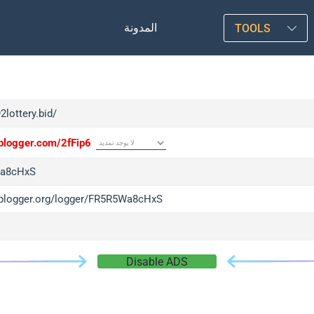
المدونة
TOOLS
92lottery.bid/
iplogger.com/2fFip6
a8cHxS
/iplogger.org/logger/FR5R5Wa8cHxS
Disable ADS