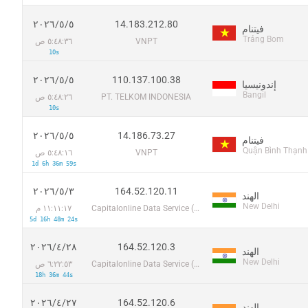
14.183.212.80
٥‏/٥‏/٢٠٢٦
فيتنام
Trảng Bom
VNPT
٥:٤٨:٣٦ ص
10s
110.137.100.38
٥‏/٥‏/٢٠٢٦
إندونيسيا
Bangil
PT. TELKOM INDONESIA
٥:٤٨:٢٦ ص
10s
14.186.73.27
٥‏/٥‏/٢٠٢٦
فيتنام
Quận Bình Thạnh
VNPT
٥:٤٨:١٦ ص
1d 6h 36m 59s
164.52.120.11
٣‏/٥‏/٢٠٢٦
الهند
New Delhi
Capitalonline Data Service (HK) Co
١١:١١:١٧ م
5d 16h 48m 24s
164.52.120.3
٢٨‏/٤‏/٢٠٢٦
الهند
New Delhi
Capitalonline Data Service (HK) Co
٦:٢٢:٥٣ ص
18h 36m 44s
164.52.120.6
٢٧‏/٤‏/٢٠٢٦
الهند