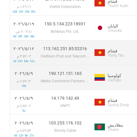
فيتنام
Thanh Xuân
Viettel Corporation
١:٢٦:١٦ م
24d 11h 23m 35s
150.5.134.223:18931
١٩‏/٥‏/٢٠٢٦
اليابان
Chiyoda
Byteplus Pte. Ltd.
٢:٠٢:٤١ ص
6d 10h 10m 38s
113.162.251.85:52316
١٢‏/٥‏/٢٠٢٦
فيتنام
Vũng Tàu
VietNam Post and Telecom Corporation
٣:٥٢:٠٣ م
2d 22h 54m 51s
190.121.151.165
٩‏/٥‏/٢٠٢٦
كولومبيا
Cartago
Media Commerce Partners S.A
٤:٥٧:١٢ م
10s
14.179.142.49
٩‏/٥‏/٢٠٢٦
فيتنام
Duong Dong
VNPT
٤:٥٧:٠٢ م
9s
103.253.176.102
٩‏/٥‏/٢٠٢٦
بنغلاديش
Dhaka
Smirity Cable
٤:٥٦:٥٣ م
4d 11h 8m 17s