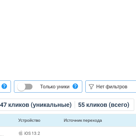
Только уники
47
кликов (уникальные)
55
кликов (всего)
Устройство
Источник перехода
iOS 13.2