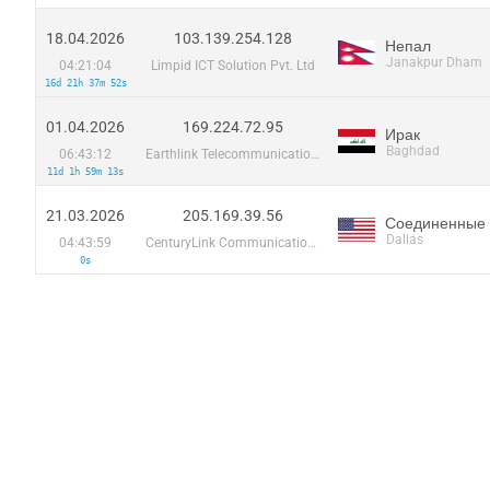
18.04.2026
103.139.254.128
Непал
Janakpur Dham
04:21:04
Limpid ICT Solution Pvt. Ltd
16d 21h 37m 52s
01.04.2026
169.224.72.95
Ирак
Baghdad
06:43:12
Earthlink Telecommunications Equipment Trading & Services DMCC
11d 1h 59m 13s
21.03.2026
205.169.39.56
Соединенные
Dallas
04:43:59
CenturyLink Communications, LLC
0s