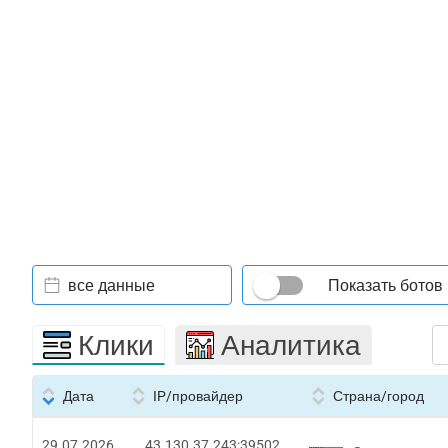
все данные
Показать ботов
Клики
Аналитика
Дата
IP/провайдер
Страна/город
29.07.2026
43.130.37.243:39502