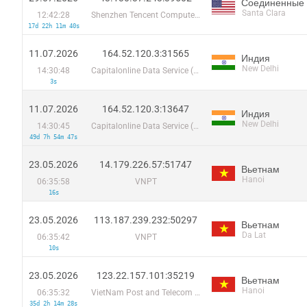
Соединенные
Santa Clara
12:42:28
Shenzhen Tencent Computer Systems Company Limited
17d 22h 11m 40s
11.07.2026
164.52.120.3:31565
Индия
New Delhi
14:30:48
Capitalonline Data Service (HK) Co
3s
11.07.2026
164.52.120.3:13647
Индия
New Delhi
14:30:45
Capitalonline Data Service (HK) Co
49d 7h 54m 47s
23.05.2026
14.179.226.57:51747
Вьетнам
Hanoi
06:35:58
VNPT
16s
23.05.2026
113.187.239.232:50297
Вьетнам
Da Lat
06:35:42
VNPT
10s
23.05.2026
123.22.157.101:35219
Вьетнам
Hanoi
06:35:32
VietNam Post and Telecom Corporation
35d 2h 14m 28s