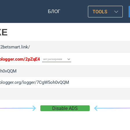
БЛОГ
TOOLS
КЕ
12betsmart.link/
/iplogger.com/2pZqE4
oh0vQQM
/iplogger.org/logger/7CgW5oh0vQQM
Disable ADS