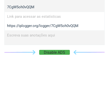
7CgW5oh0vQQM
Link para acessar as estatísticas
https://iplogger.org/logger/7CgW5oh0vQQM
Escreva suas anotações aqui
Disable ADS