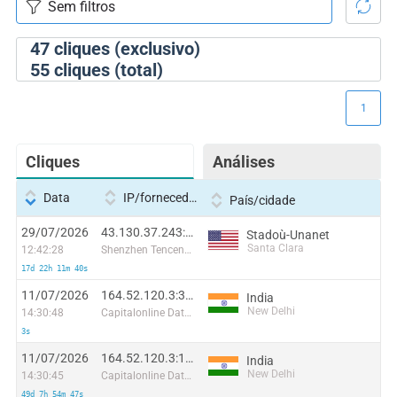
47
cliques (exclusivo)
55
cliques (total)
1
Cliques
Análises
Data
IP/fornecedor
País/cidade
29/07/2026
43.130.37.243:39502
Stadoù-Unanet
Santa Clara
12:42:28
Shenzhen Tencent Computer Systems Company Limited
17d 22h 11m 40s
11/07/2026
164.52.120.3:31565
India
New Delhi
14:30:48
Capitalonline Data Service (HK) Co
3s
11/07/2026
164.52.120.3:13647
India
New Delhi
14:30:45
Capitalonline Data Service (HK) Co
49d 7h 54m 47s