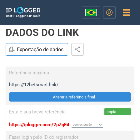
Best IP Logger & IP Tools
DADOS DO LINK
Exportação de dados
Referência máxima
https://12betsmart.link/
Alterar a referência final
Esta é sua breve referência
cópia
https://iplogger.com/2pZqE4
Fazer login pelo ID do registrador