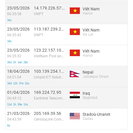
23/05/2026
14.179.226.57:51747
Viêt Nam
Hanoi
06:35:58
VNPT
16s
23/05/2026
113.187.239.232:50297
Viêt Nam
Da Lat
06:35:42
VNPT
10s
23/05/2026
123.22.157.101:35219
Viêt Nam
Hanoi
06:35:32
VietNam Post and Telecom Corporation
35d 2h 14m 28s
18/04/2026
103.139.254.128
Nepal
Janakpur Dham
04:21:04
Limpid ICT Solution Pvt. Ltd
16d 21h 37m 52s
01/04/2026
169.224.72.95
Iraq
Baghdad
06:43:12
Earthlink Telecommunications Equipment Trading & Services DMCC
11d 1h 59m 13s
21/03/2026
205.169.39.56
Stadoù-Unanet
Dallas
04:43:59
CenturyLink Communications, LLC
0s