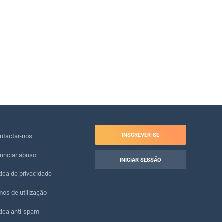
INSCREVER-SE
ntactar-nos
unciar abuso
INICIAR SESSÃO
tica de privacidade
os de utilização
tica anti-spam