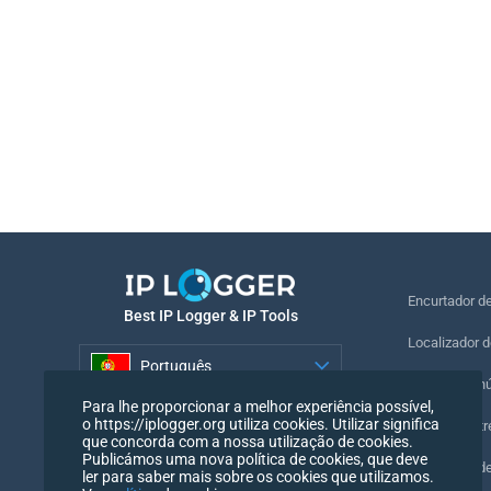
Encurtador d
Best IP Logger & IP Tools
Localizador d
Português
Localizar o n
Para lhe proporcionar a melhor experiência possível,
Português
o https://iplogger.org utiliza cookies. Utilizar significa
Pixel de rastr
que concorda com a nossa utilização de cookies.
Publicámos uma nova política de cookies, que deve
Verificador d
ler para saber mais sobre os cookies que utilizamos.