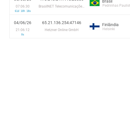
Brasil
Pedrinhas Paulis
07:06:30
BrasilNET Telecomunicações do Parana LTDA
61d 10h 18s
04/06/26
65.21.136.254:47146
Finlândia
Helsinki
21:06:12
Hetzner Online GmbH
0s