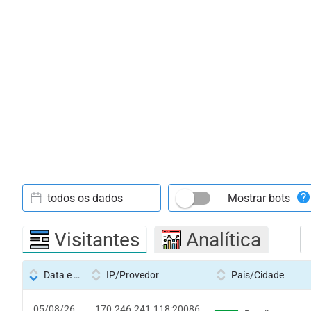
todos os dados
Mostrar bots
Visitantes
Analítica
Data e hora
IP/Provedor
País/Cidade
05/08/26
170.246.241.118:20086