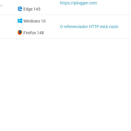
https://iplogger.com
ta
Edge 145
Windows 10
O referenciador HTTP está vazio
Firefox 148