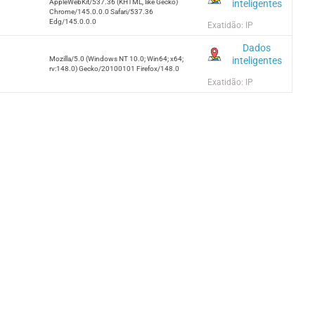
inteligentes
AppleWebKit/537.36 (KHTML, like Gecko)
Chrome/145.0.0.0 Safari/537.36
Edg/145.0.0.0
Exatidão: IP
Dados
inteligentes
Mozilla/5.0 (Windows NT 10.0; Win64; x64;
rv:148.0) Gecko/20100101 Firefox/148.0
Exatidão: IP