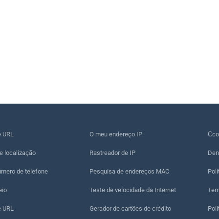
e URL
O meu endereço IP
Сco
e localização
Rastreador de IP
Den
úmero de telefone
Pesquisa de endereços MAC
Polí
eio
Teste de velocidade da Internet
Term
e URL
Gerador de cartões de crédito
Polí