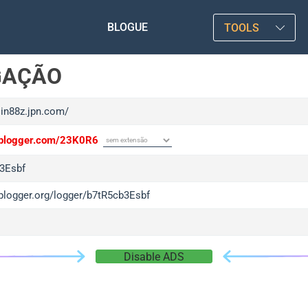
BLOGUE
TOOLS
GAÇÃO
sin88z.jpn.com/
/iplogger.com/23K0R6
3Esbf
iplogger.org/logger/b7tR5cb3Esbf
Disable ADS