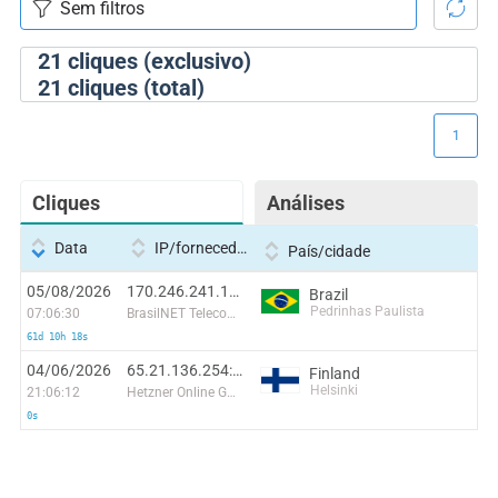
21
cliques (exclusivo)
21
cliques (total)
1
Cliques
Análises
Data
IP/fornecedor
País/cidade
05/08/2026
170.246.241.118:20086
Brazil
Pedrinhas Paulista
07:06:30
BrasilNET Telecomunicações do Parana LTDA
61d 10h 18s
04/06/2026
65.21.136.254:47146
Finland
Helsinki
21:06:12
Hetzner Online GmbH
0s