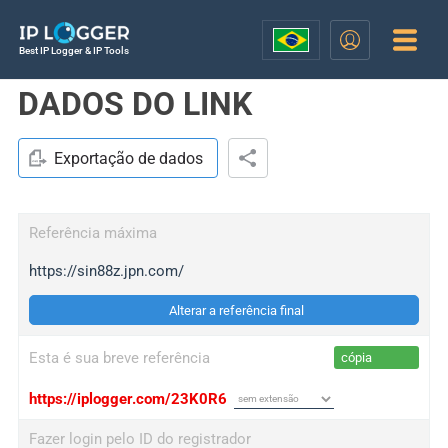
Best IP Logger & IP Tools
DADOS DO LINK
Exportação de dados
Referência máxima
https://sin88z.jpn.com/
Alterar a referência final
Esta é sua breve referência
cópia
https://iplogger.com/23K0R6
Fazer login pelo ID do registrador