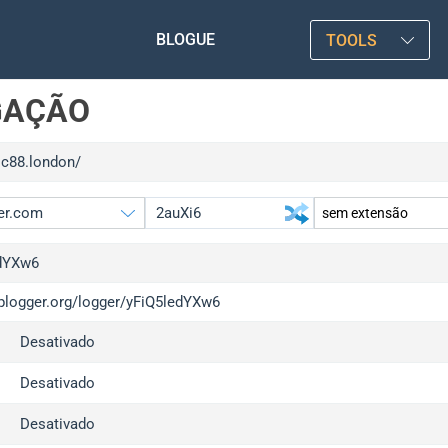
BLOGUE
TOOLS
GAÇÃO
sc88.london/
dYXw6
iplogger.org/logger/yFiQ5ledYXw6
gger.org
upgrad
Desativado
l
upgrad
c
upgrad
Desativado
x
upgrad
Desativado