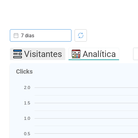
7 dias
Visitantes
Analítica
Clicks
2.0
1.5
1.0
0.5