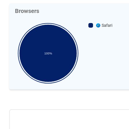
Browsers
Safari
100%