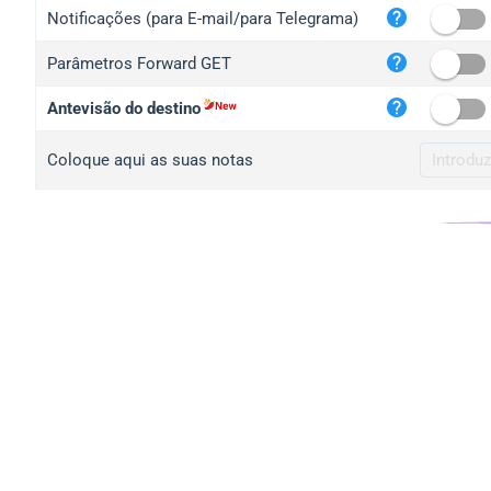
iplo
Notificações (para E-mail/para Telegrama)
mape
Parâmetros Forward GET
iplo
2no.
Antevisão do destino
yip.
Coloque aqui as suas notas
iplo
iplo
iplo