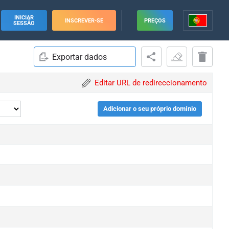
INICIAR
INSCREVER-SE
PREÇOS
SESSÃO
Exportar dados
Editar URL de redireccionamento
Adicionar o seu próprio domínio
e
e
e
e