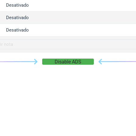
gger.com
Desativado
r.info
Desativado
gger.co
co
Desativado
su
gger.info
g.co
Disable ADS
gger.cn