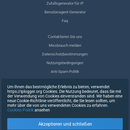
Zufallsgenerator für IP
Benutzeragent-Generator
Faq
Сontaktieren Sie uns
Missbrauch melden
Datenschutzbestimmungen
Nutzungsbedingungen
Anti-Spam-Politik
GDPR-Einhaltung
Um Ihnen das bestmögliche Erlebnis zu bieten, verwendet
Meine Daten löschen
https://iplogger.org Cookies. Die Nutzung bedeutet, dass Sie mit
der Verwendung von Cookies einverstanden sind. Wir haben eine
Zustimmung zurückziehen
neue Cookie-Richtlinie veröffentlicht, die Sie lesen sollten, um
mehr über die von uns verwendeten Cookies zu erfahren.
Cookies-Politik
ansehen
REGISTRIEREN SIE SICH
Akzeptieren und schließen
X
EINTRAGEN