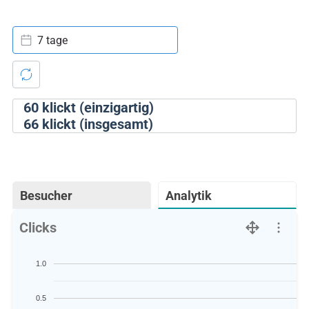
7 tage
60
klickt (einzigartig)
66
klickt (insgesamt)
Besucher
Analytik
Clicks
1.0
0.5