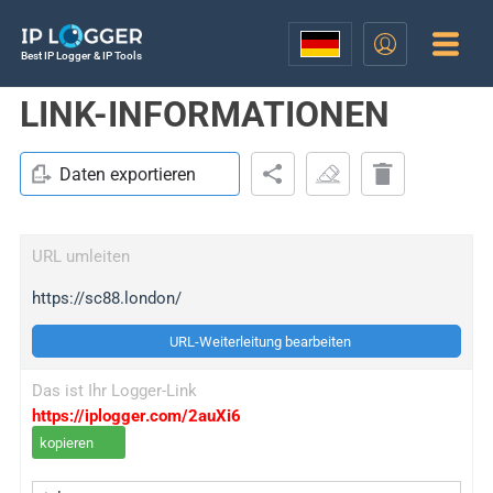
Best IP Logger & IP Tools
LINK-INFORMATIONEN
Daten exportieren
URL umleiten
https://sc88.london/
URL-Weiterleitung bearbeiten
Das ist Ihr Logger-Link
https://iplogger.com/2auXi6
kopieren