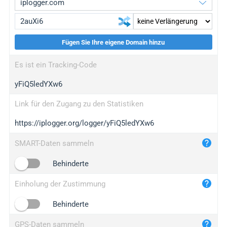
Fügen Sie Ihre eigene Domain hinzu
iplogger.org
upgrade
Es ist ein Tracking-Code
wl.gl
upgrade
yFiQ5ledYXw6
ed.tc
upgrade
bc.ax
upgrade
Link für den Zugang zu den Statistiken
https://iplogger.org/logger/yFiQ5ledYXw6
iplogger.com
maper.info
SMART-Daten sammeln
iplogger.co
Behinderte
2no.co
Einholung der Zustimmung
yip.su
iplogger.info
Behinderte
iplog.co
GPS-Daten sammeln