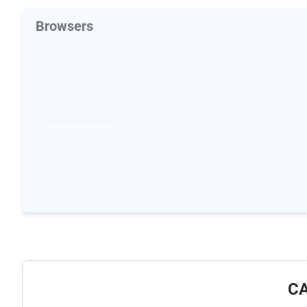
Browsers
C