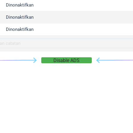
gger.com
Dinonaktifkan
r.info
Dinonaktifkan
gger.co
co
Dinonaktifkan
su
gger.info
g.co
Disable ADS
gger.cn