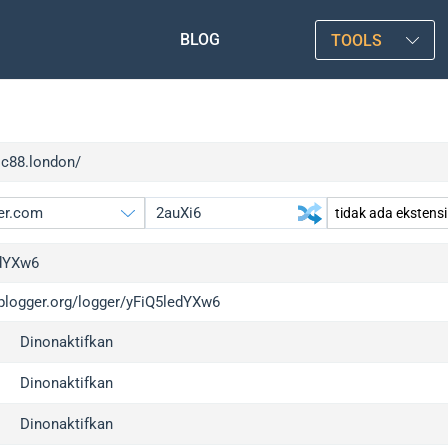
BLOG
TOOLS
sc88.london/
dYXw6
iplogger.org/logger/yFiQ5ledYXw6
gger.org
u
Dinonaktifkan
l
u
c
u
Dinonaktifkan
x
u
Dinonaktifkan