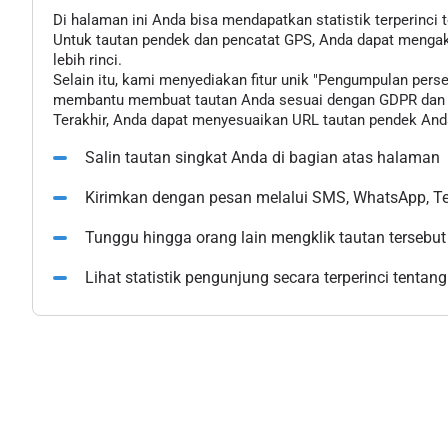
Di halaman ini Anda bisa mendapatkan statistik terperinci 
Untuk tautan pendek dan pencatat GPS, Anda dapat mengak
lebih rinci.
Selain itu, kami menyediakan fitur unik "Pengumpulan pe
membantu membuat tautan Anda sesuai dengan GDPR dan u
Terakhir, Anda dapat menyesuaikan URL tautan pendek Anda
Salin tautan singkat Anda di bagian atas halaman
Kirimkan dengan pesan melalui SMS, WhatsApp, Tel
Tunggu hingga orang lain mengklik tautan tersebut
Lihat statistik pengunjung secara terperinci tentang