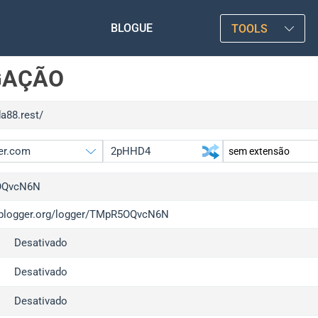
BLOGUE
TOOLS
GAÇÃO
da88.rest/
OQvcN6N
/iplogger.org/logger/TMpR5OQvcN6N
gger.org
upgrad
Desativado
l
upgrad
c
upgrad
Desativado
x
upgrad
Desativado