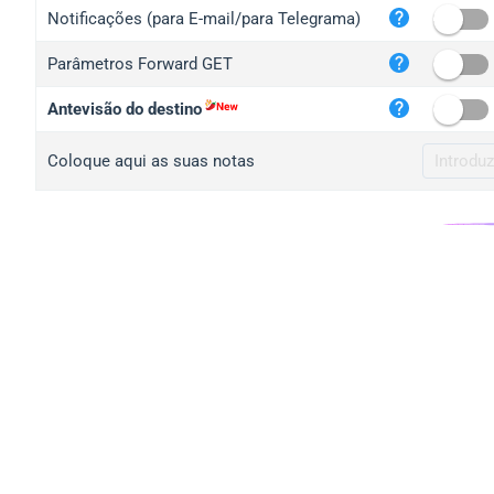
iplo
Notificações (para E-mail/para Telegrama)
mape
Parâmetros Forward GET
iplo
2no.
Antevisão do destino
yip.
Coloque aqui as suas notas
iplo
iplo
iplo