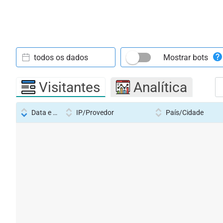
todos os dados
Mostrar bots
Visitantes
Analítica
Data e hora
IP/Provedor
País/Cidade