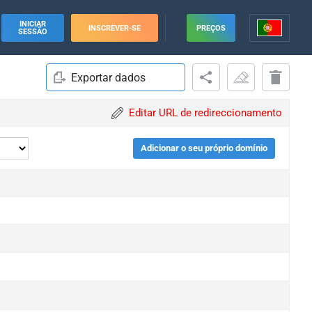
INICIAR
INSCREVER-SE
PREÇOS
SESSÃO
Exportar dados
Editar URL de redireccionamento
Adicionar o seu próprio domínio
e
e
e
e