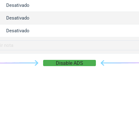
gger.com
Desativado
r.info
Desativado
gger.co
co
Desativado
su
gger.info
g.co
Disable ADS
gger.cn