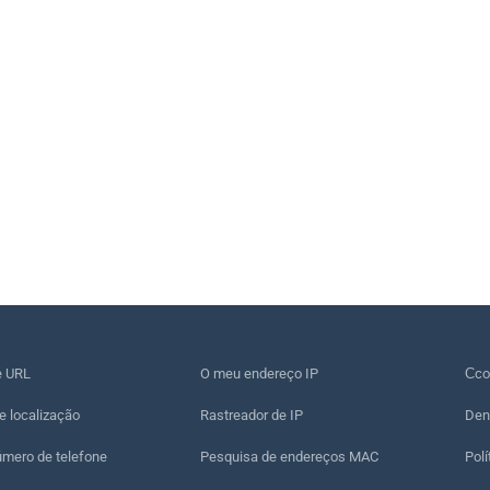
e URL
O meu endereço IP
Сco
e localização
Rastreador de IP
Den
úmero de telefone
Pesquisa de endereços MAC
Polí