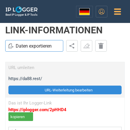
Best IP Logger & IP Tools
LINK-INFORMATIONEN
Daten exportieren
URL umleiten
https://da88.rest/
URL-Weiterleitung bearbeiten
Das ist Ihr Logger-Link
https://iplogger.com/2pHHD4
kopieren