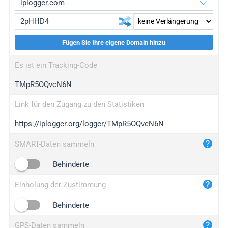
Fügen Sie Ihre eigene Domain hinzu
iplogger.org
upgrade
Es ist ein Tracking-Code
wl.gl
upgrade
TMpR5OQvcN6N
ed.tc
upgrade
bc.ax
upgrade
Link für den Zugang zu den Statistiken
https://iplogger.org/logger/TMpR5OQvcN6N
iplogger.com
maper.info
SMART-Daten sammeln
iplogger.co
Behinderte
2no.co
Einholung der Zustimmung
yip.su
iplogger.info
Behinderte
iplog.co
GPS-Daten sammeln