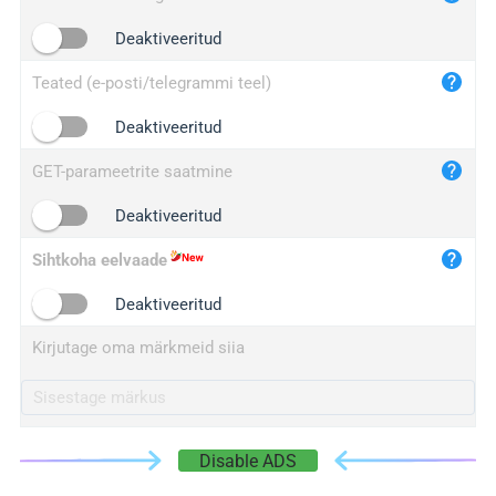
iplogger.cn
Deaktiveeritud
Teated (e-posti/telegrammi teel)
Deaktiveeritud
GET-parameetrite saatmine
Deaktiveeritud
Sihtkoha eelvaade
Deaktiveeritud
Kirjutage oma märkmeid siia
Disable ADS