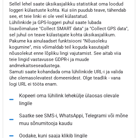
Sellel lehel saate üksikasjalikku statistikat oma loodud
loggeri külastuste kohta. Kui siin puudub teave, tähendab
see, et teie linki ei ole veel külastatud.
Lühilinkide ja GPS-loggeri puhul saate lubada
lisavõimaluse "Collect SMART data" ja "Collect GPS data",
sel juhul on teave külastajate kohta üksikasjalikum.
Pakume ka ainulaadset funktsiooni "Nõusoleku
kogumine", mis võimaldab teil koguda kasutajalt
nõusolekut enne lõpliku lingi vajutamist. See aitab viia
teie lingid vastavusse GDPR-i ja muude
andmekaitseseadustega.
Samuti saate kohandada oma lühilinkide URL-i ja valida
ühe olemasolevatest domeenidest. Olge teadlik - vana
logi URL ei tööta enam.
Kopeeri oma lühilink lehekülje ülaosas olevale
lingile
Saatke see SMS-i, WhatsAppi, Telegrami või mõne
muu sõnumitooja kaudu
Oodake, kuni saaja klikib lingile