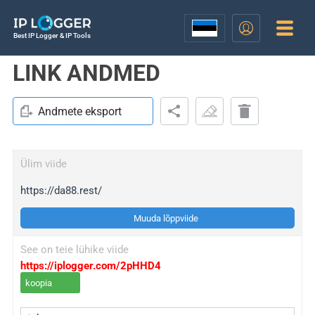
Best IP Logger & IP Tools
LINK ANDMED
Andmete eksport
Ülim viide
https://da88.rest/
Muuda lõppviide
See on teie lühike viide
https://iplogger.com/2pHHD4
koopia