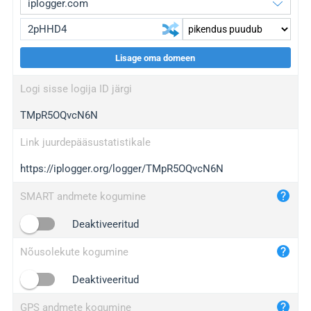
Lisage oma domeen
iplogger.org
upgrade
Logi sisse logija ID järgi
wl.gl
upgrade
TMpR5OQvcN6N
ed.tc
upgrade
bc.ax
upgrade
Link juurdepääsustatistikale
https://iplogger.org/logger/TMpR5OQvcN6N
iplogger.com
maper.info
SMART andmete kogumine
iplogger.co
Deaktiveeritud
2no.co
Nõusolekute kogumine
yip.su
iplogger.info
Deaktiveeritud
iplog.co
GPS andmete kogumine