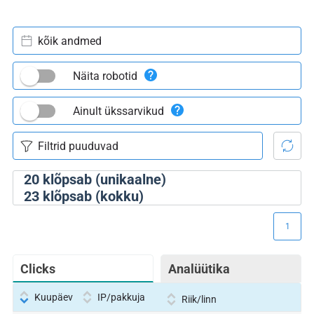
kõik andmed
Näita robotid
Ainult ükssarvikud
20
klõpsab (unikaalne)
23
klõpsab (kokku)
1
Clicks
Analüütika
Kuupäev
IP/pakkuja
Riik/linn