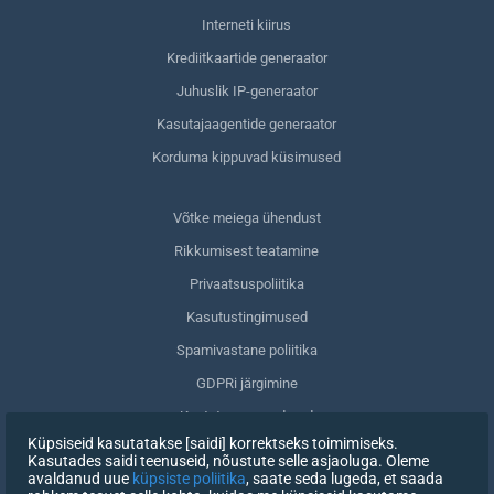
Interneti kiirus
Krediitkaartide generaator
Juhuslik IP-generaator
Kasutajaagentide generaator
Korduma kippuvad küsimused
Võtke meiega ühendust
Rikkumisest teatamine
Privaatsuspoliitika
Kasutustingimused
Spamivastane poliitika
GDPRi järgimine
Kustuta oma andmed
Küpsiseid kasutatakse [saidi] korrektseks toimimiseks.
Nõusoleku tagasivõtmine
Kasutades saidi teenuseid, nõustute selle asjaoluga. Oleme
avaldanud uue
küpsiste poliitika
, saate seda lugeda, et saada