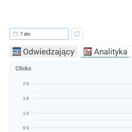
7 dni
Odwiedzający
Analityka
Clicks
2.0
1.5
1.0
0.5