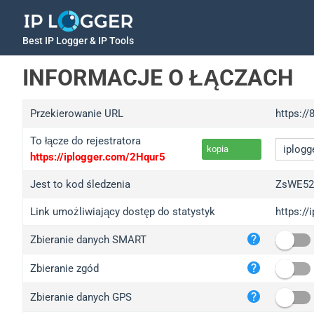
Best IP Logger & IP Tools
INFORMACJE O ŁĄCZACH
Przekierowanie URL
https:/
To łącze do rejestratora
kopia
https://iplogger.com/2Hqur5
Jest to kod śledzenia
ZsWE5
Link umożliwiający dostęp do statystyk
https:/
iplo
Zbieranie danych SMART
wl.g
ed.t
Zbieranie zgód
bc.a
Zbieranie danych GPS