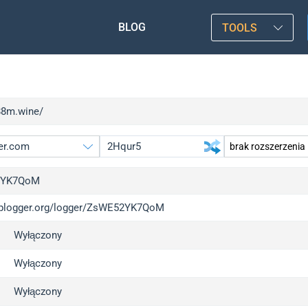
BLOG
TOOLS
/88m.wine/
2YK7QoM
/iplogger.org/logger/ZsWE52YK7QoM
gger.org
u
Wyłączony
l
u
c
u
Wyłączony
x
u
Wyłączony