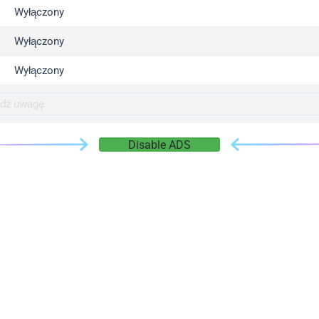
gger.com
Wyłączony
r.info
Wyłączony
gger.co
co
Wyłączony
su
gger.info
g.co
Disable ADS
gger.cn