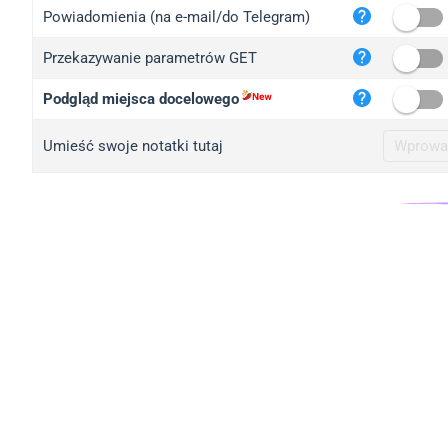
iplo
Powiadomienia (na e-mail/do Telegram)
mape
Przekazywanie parametrów GET
iplo
2no.
Podgląd miejsca docelowego
yip.
Umieść swoje notatki tutaj
iplo
iplo
iplo