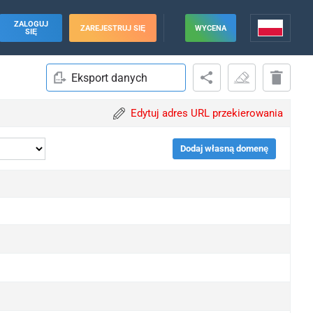
ZALOGUJ
ZAREJESTRUJ SIĘ
WYCENA
SIĘ
Eksport danych
Edytuj adres URL przekierowania
Dodaj własną domenę
pgrade
pgrade
pgrade
pgrade