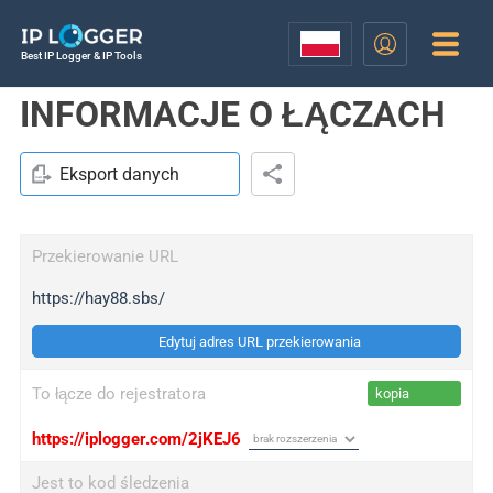
Best IP Logger & IP Tools
INFORMACJE O ŁĄCZACH
Eksport danych
Przekierowanie URL
https://hay88.sbs/
Edytuj adres URL przekierowania
To łącze do rejestratora
kopia
https://iplogger.com/2jKEJ6
Jest to kod śledzenia