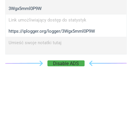
3Wgx5mml0P9W
Link umożliwiający dostęp do statystyk
https://iplogger.org/logger/3Wgx5mml0P9W
Umieść swoje notatki tutaj
Disable ADS