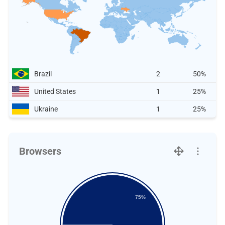
Brazil
2
50%
United States
1
25%
Ukraine
1
25%
Browsers
75%