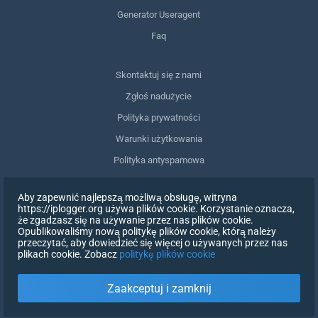
Generator Useragent
Faq
Skontaktuj się z nami
Zgłoś nadużycie
Polityka prywatności
Warunki użytkowania
Polityka antyspamowa
Zgodność z RODO
Aby zapewnić najlepszą możliwą obsługę, witryna
Usuń moje dane
https://iplogger.org używa plików cookie. Korzystanie oznacza,
że zgadzasz się na używanie przez nas plików cookie.
Wycofanie zgody
Opublikowaliśmy nową politykę plików cookie, którą należy
przeczytać, aby dowiedzieć się więcej o używanych przez nas
plikach cookie. Zobacz
politykę plików cookie
ZAREJESTRUJ SIĘ
Zaakceptuj i zamknij
X
ZALOGUJ SIĘ