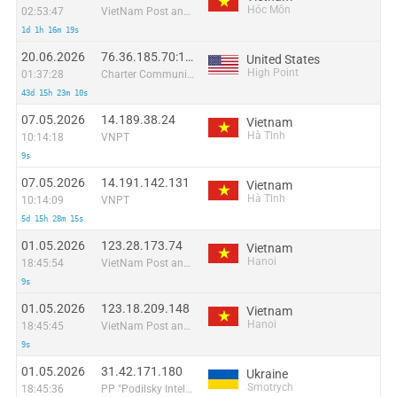
Hóc Môn
02:53:47
VietNam Post and Telecom Corporation
1d 1h 16m 19s
20.06.2026
76.36.185.70:1574
United States
High Point
01:37:28
Charter Communications
43d 15h 23m 10s
07.05.2026
14.189.38.24
Vietnam
Hà Tĩnh
10:14:18
VNPT
9s
07.05.2026
14.191.142.131
Vietnam
Hà Tĩnh
10:14:09
VNPT
5d 15h 28m 15s
01.05.2026
123.28.173.74
Vietnam
Hanoi
18:45:54
VietNam Post and Telecom Corporation
9s
01.05.2026
123.18.209.148
Vietnam
Hanoi
18:45:45
VietNam Post and Telecom Corporation
9s
01.05.2026
31.42.171.180
Ukraine
Smotrych
18:45:36
PP "Podilsky Intelectualni sistemy"