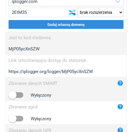
Dodaj własną domenę
iplogger.org
upgrade
Jest to kod śledzenia
wl.gl
upgrade
MjP05ycXnSZW
ed.tc
upgrade
bc.ax
upgrade
Link umożliwiający dostęp do statystyk
https://iplogger.org/logger/MjP05ycXnSZW
iplogger.com
maper.info
Zbieranie danych SMART
iplogger.co
Wyłączony
2no.co
Zbieranie zgód
yip.su
iplogger.info
Wyłączony
iplog.co
Zbieranie danych GPS