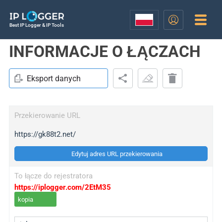
Best IP Logger & IP Tools
INFORMACJE O ŁĄCZACH
Eksport danych
Przekierowanie URL
https://gk88t2.net/
Edytuj adres URL przekierowania
To łącze do rejestratora
https://iplogger.com/2EtM35
kopia