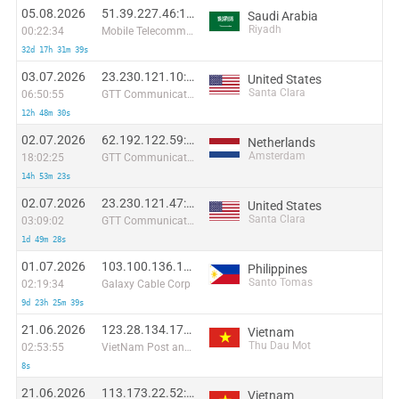
05.08.2026
51.39.227.46:1995
Saudi Arabia
Riyadh
00:22:34
Mobile Telecommunication Company Saudi Arabia Joint-Stock company
32d 17h 31m 39s
03.07.2026
23.230.121.10:17034
United States
Santa Clara
06:50:55
GTT Communications Inc.
12h 48m 30s
02.07.2026
62.192.122.59:33064
Netherlands
Amsterdam
18:02:25
GTT Communications Inc.
14h 53m 23s
02.07.2026
23.230.121.47:65362
United States
Santa Clara
03:09:02
GTT Communications Inc.
1d 49m 28s
01.07.2026
103.100.136.143:50758
Philippines
Santo Tomas
02:19:34
Galaxy Cable Corp
9d 23h 25m 39s
21.06.2026
123.28.134.176:35042
Vietnam
Thu Dau Mot
02:53:55
VietNam Post and Telecom Corporation
8s
21.06.2026
113.173.22.52:33512
Vietnam