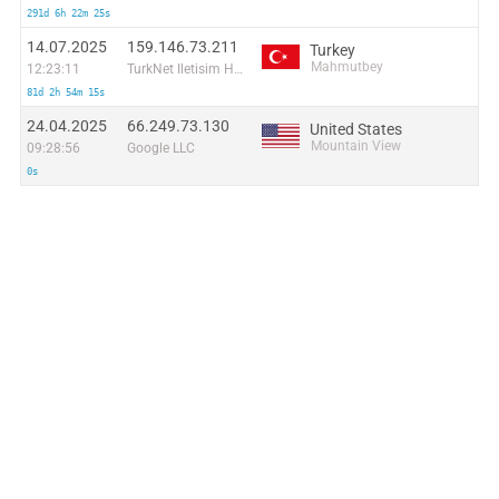
291d 6h 22m 25s
14.07.2025
159.146.73.211
Turkey
Mahmutbey
12:23:11
TurkNet Iletisim Hizmetleri A.S.
81d 2h 54m 15s
24.04.2025
66.249.73.130
United States
Mountain View
09:28:56
Google LLC
0s