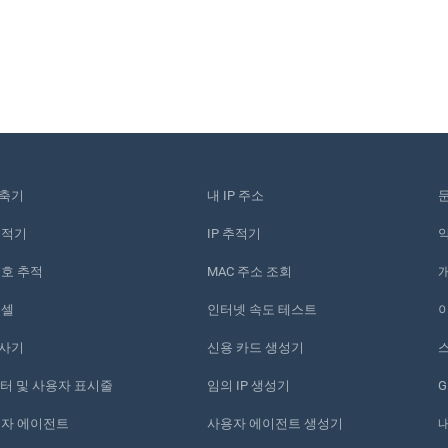
단축기
내 IP 주소
추적기
IP 추적기
번호 추적
MAC 주소 조회
픽셀
인터넷 속도 테스트
검사기
신용 카드 생성기
스
운터 및 사용자 표시줄
임의 IP 생성기
G
용자 에이전트
사용자 에이전트 생성기
내