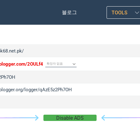
블로그
TOOLS
pk68.net.pk/
/iplogger.com/2OULf4
2Ph7OH
/iplogger.org/logger/qAzE5z2Ph7OH
Disable ADS