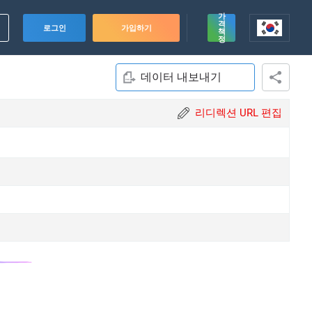
가
격
로그인
가입하기
책
정
데이터 내보내기
리디렉션 URL 편집