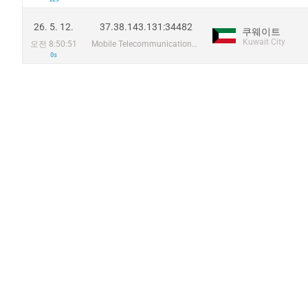
26. 5. 12.
37.38.143.131:34482
쿠웨이트
Kuwait City
오전 8:50:51
Mobile Telecommunications Company
0s