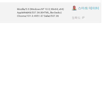
스마트 데이터
Mozilla/5.0 (Windows NT 10.0; Win64; x64)
AppleWebKit/537.36 (KHTML, like Gecko)
Chrome/101.0.4951.67 Safari/537.36
정확도: IP