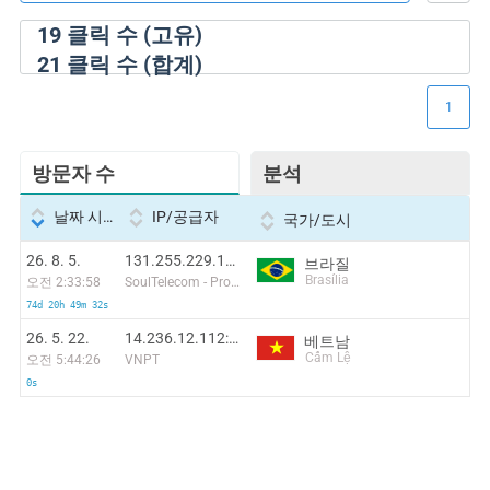
19
클릭 수 (고유)
21
클릭 수 (합계)
1
방문자 수
분석
날짜 시간
IP/공급자
국가/도시
26. 8. 5.
131.255.229.144:33278
브라질
Brasília
오전 2:33:58
SoulTelecom - Provedor de Acesso a Internet
74d 20h 49m 32s
26. 5. 22.
14.236.12.112:60472
베트남
Cẩm Lệ
오전 5:44:26
VNPT
0s