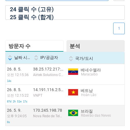
24
클릭 수 (고유)
25
클릭 수 (합계)
1
방문자 수
분석
날짜 시간
IP/공급자
국가/도시
26. 8. 5.
38.25.172.217:55594
베네수엘라
Maracaibo
오전 12:15:36
Airtek Solutions C.A.
14s
26. 8. 5.
14.191.116.2:5504
베트남
Hoàn Lão
오전 12:15:22
VNPT
87d 2h 51m 17s
26. 5. 9.
170.245.198.78
브라질
Ribeirão das Neves
오후 9:24:05
Nova Rede de Telecomunicações Ltda
0s