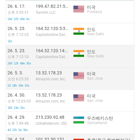
26. 6. 17.
199.47.82.21:55858
미국
Portland
오후 5:55:31
Turnitin LLC
24d 22h 43m 6s
26. 5. 23.
164.52.120.5:34358
인도
New Delhi
오후 7:12:25
Capitalonline Data Service (HK) Co
15s
26. 5. 23.
164.52.120.14:63011
인도
New Delhi
오후 7:12:10
Capitalonline Data Service (HK) Co
20d 12h 48m 35s
26. 5. 3.
13.52.178.23
미국
San Jose
오전 6:23:35
Amazon.com, Inc.
2d 18h 20m 32s
26. 4. 30.
13.52.178.23
미국
San Jose
오후 12:03:03
Amazon.com, Inc.
16h 13m 15s
26. 4. 29.
213.230.92.48
우즈베키스탄
Samarkand
오후 7:49:48
Uzbektelecom JSC
4d 22h 5m 36s
26. 4. 24.
101.32.50.151