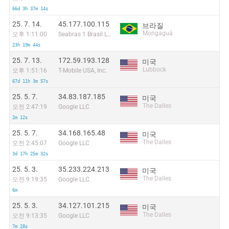
66d 3h 37m 14s
25. 7. 14.
45.177.100.115
브라질
Mongaguá
오후 1:11:00
Seabras 1 Brasil Ltda
23h 19m 44s
25. 7. 13.
172.59.193.128
미국
Lubbock
오후 1:51:16
T-Mobile USA, Inc.
67d 11h 3m 57s
25. 5. 7.
34.83.187.185
미국
The Dalles
오전 2:47:19
Google LLC
2m 12s
25. 5. 7.
34.168.165.48
미국
The Dalles
오전 2:45:07
Google LLC
3d 17h 25m 32s
25. 5. 3.
35.233.224.213
미국
The Dalles
오전 9:19:35
Google LLC
6m
25. 5. 3.
34.127.101.215
미국
The Dalles
오전 9:13:35
Google LLC
7m 28s