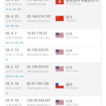
홍콩(중국 특별행정구)
Hong Kong
오후 9:44:12
Aceville Pte.ltd
1d 4h 14m 49s
26. 4. 23.
43.166.219.192
중국
Haidian
오후 5:29:23
Tencent Cloud Computing (Beijing) Co
16d 39m 15s
26. 4. 7.
13.52.178.23
미국
San Jose
오후 4:50:08
Amazon.com, Inc.
50d 17h 16m 24s
26. 2. 15.
52.159.225.91
미국
San Jose
오후 11:33:44
Microsoft Corporation
3s
26. 2. 15.
52.159.225.91
미국
San Jose
오후 11:33:41
Microsoft Corporation
150d 6h 45m 24s
25. 9. 18.
82.97.199.156
칠레
Santiago
오후 4:48:17
The Constant Company, LLC
3s
25. 9. 18.
152.39.244.207
미국
New York
오후 4:48:14
Oculus Networks Inc