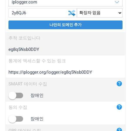
나만의 도메인 추가
iplogger.org
upgrade
추적 코드입니다
wl.gl
upgrade
eg8q5Nsb0DDY
ed.tc
upgrade
bc.ax
upgrade
통계에 액세스할 수 있는 링크
https://iplogger.org/logger/eg8q5Nsb0DDY
iplogger.com
maper.info
SMART 데이터 수집
iplogger.co
장애인
2no.co
동의 수집
yip.su
iplogger.info
장애인
iplog.co
GPS 데이터 수집