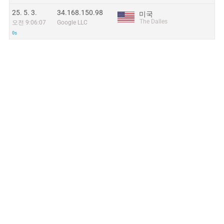
25. 5. 3.
34.168.150.98
미국
The Dalles
오전 9:06:07
Google LLC
0s