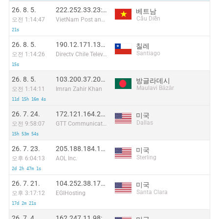
26. 8. 5.
222.252.33.23:41186
베트남
Cầu Diễn
오전 1:14:47
VietNam Post and Telecom Corporation
21s
26. 8. 5.
190.12.171.132:12142
칠레
Santiago
오전 1:14:26
Directv Chile Television Limitada
15s
26. 8. 5.
103.200.37.202:60934
방글라데시
Maulavi Bāzār
오전 1:14:11
Imran Zahir Khan
11d 15h 16m 4s
26. 7. 24.
172.121.164.237:45118
미국
Dallas
오전 9:58:07
GTT Communications Inc.
15h 53m 54s
26. 7. 23.
205.188.184.148:21214
미국
Sterling
오후 6:04:13
AOL Inc.
2d 2h 47m 1s
26. 7. 21.
104.252.38.176:25904
미국
Santa Clara
오후 3:17:12
EGIHosting
17d 2m 21s
26. 7. 4.
162.247.11.98:36963