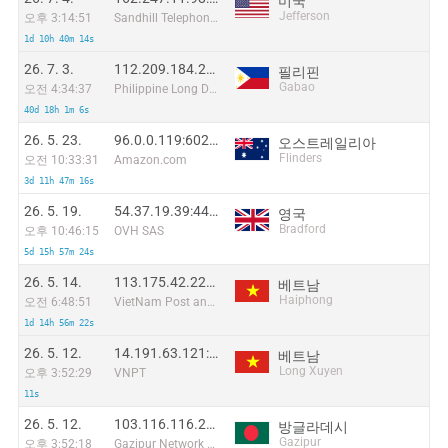
미국
Jefferson
오후 3:14:51
Sandhill Telephone Cooperative, Inc.
1d 10h 40m 14s
26. 7. 3.
112.209.184.25:21128
필리핀
Gabao
오전 4:34:37
Philippine Long Distance Telephone Co.
40d 18h 1m 6s
26. 5. 23.
96.0.0.119:60249
오스트레일리아
Flinders
오전 10:33:31
Amazon.com
3d 11h 47m 16s
26. 5. 19.
54.37.19.39:44152
영국
Bradford
오후 10:46:15
OVH SAS
5d 15h 57m 24s
26. 5. 14.
113.175.42.223:41242
베트남
Haiphong
오전 6:48:51
VietNam Post and Telecom Corporation
1d 14h 56m 22s
26. 5. 12.
14.191.63.121:27596
베트남
Long Xuyen
오후 3:52:29
VNPT
11s
26. 5. 12.
103.116.116.242:57282
방글라데시
Gazipur
오후 3:52:18
Gazipur Network System