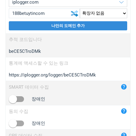
나만의 도메인 추가
iplogger.org
upgrade
추적 코드입니다
wl.gl
upgrade
beCE5CTroDMk
ed.tc
upgrade
bc.ax
upgrade
통계에 액세스할 수 있는 링크
https://iplogger.org/logger/beCE5CTroDMk
iplogger.com
maper.info
SMART 데이터 수집
iplogger.co
장애인
2no.co
동의 수집
yip.su
iplogger.info
장애인
iplog.co
GPS 데이터 수집