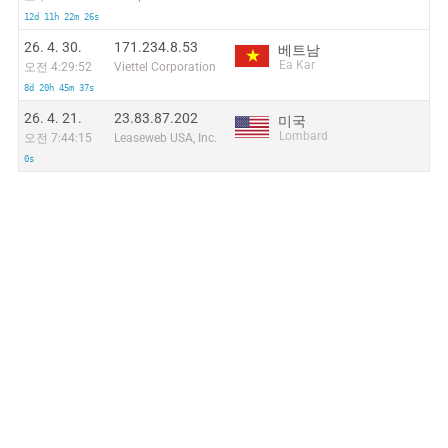
12d 11h 22m 26s
26. 4. 30.
171.234.8.53
베트남
Ea Kar
오전 4:29:52
Viettel Corporation
8d 20h 45m 37s
26. 4. 21.
23.83.87.202
미국
Lombard
오전 7:44:15
Leaseweb USA, Inc.
0s