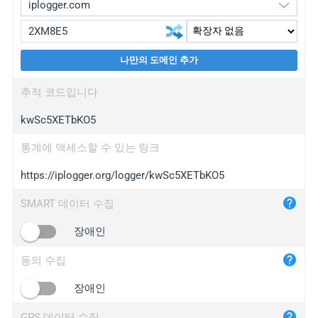
나만의 도메인 추가
iplogger.org
upgrade
추적 코드입니다
wl.gl
upgrade
kwSc5XETbKO5
ed.tc
upgrade
bc.ax
upgrade
통계에 액세스할 수 있는 링크
https://iplogger.org/logger/kwSc5XETbKO5
iplogger.com
maper.info
SMART 데이터 수집
iplogger.co
장애인
2no.co
동의 수집
yip.su
iplogger.info
장애인
iplog.co
GPS 데이터 수집