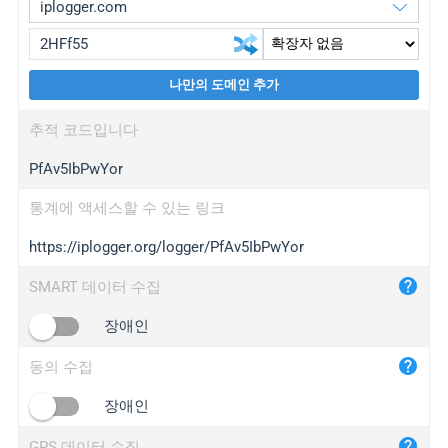
나만의 도메인 추가
iplogger.org
upgrade
추적 코드입니다
wl.gl
upgrade
PfAv5IbPwYor
ed.tc
upgrade
bc.ax
upgrade
통계에 액세스할 수 있는 링크
https://iplogger.org/logger/PfAv5IbPwYor
iplogger.com
maper.info
SMART 데이터 수집
iplogger.co
장애인
2no.co
동의 수집
yip.su
iplogger.info
장애인
iplog.co
GPS 데이터 수집