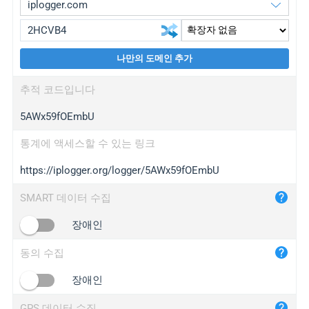
나만의 도메인 추가
iplogger.org
upgrade
추적 코드입니다
wl.gl
upgrade
5AWx59fOEmbU
ed.tc
upgrade
bc.ax
upgrade
통계에 액세스할 수 있는 링크
https://iplogger.org/logger/5AWx59fOEmbU
iplogger.com
maper.info
SMART 데이터 수집
iplogger.co
장애인
2no.co
동의 수집
yip.su
iplogger.info
장애인
iplog.co
GPS 데이터 수집