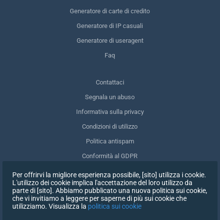
Generatore di carte di credito
Generatore di IP casuali
Generatore di useragent
Faq
Contattaci
Segnala un abuso
Informativa sulla privacy
Condizioni di utilizzo
Politica antispam
Conformità al GDPR
Cancellare i miei dati
Per offrirvi la migliore esperienza possibile, [sito] utilizza i cookie.
L'utilizzo dei cookie implica l'accettazione del loro utilizzo da
Ritirare il consenso
parte di [sito]. Abbiamo pubblicato una nuova politica sui cookie,
che vi invitiamo a leggere per saperne di più sui cookie che
utilizziamo. Visualizza la
politica sui cookie
ISCRIVITI