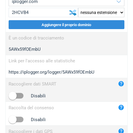
Aggiungere il proprio dominio
iplogger.org
upgrade
È un codice di tracciamento
wl.gl
upgrade
5AWx59fOEmbU
ed.tc
upgrade
bc.ax
upgrade
Link per l'accesso alle statistiche
https://iplogger.org/logger/5AWx59fOEmbU
iplogger.com
maper.info
Raccogliere dati SMART
iplogger.co
Disabili
2no.co
Raccolta del consenso
yip.su
iplogger.info
Disabili
iplog.co
Raccogliere i dati GPS