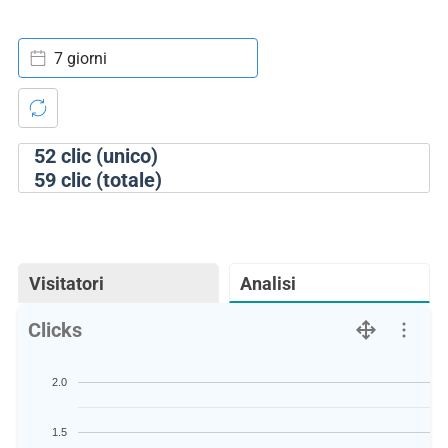
7 giorni
52
clic (unico)
59
clic (totale)
Visitatori
Analisi
Clicks
2.0
1.5